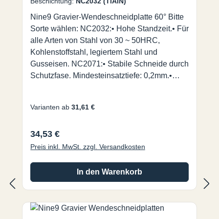
Beschichtung:
NC2032 (TiAlN)
Nine9 Gravier-Wendeschneidplatte 60° Bitte
Sorte wählen: NC2032:• Hohe Standzeit.• Für
alle Arten von Stahl von 30 ~ 50HRC,
Kohlenstoffstahl, legiertem Stahl und
Gusseisen. NC2071:• Stabile Schneide durch
Schutzfase. Mindesteinsatztiefe: 0,2mm.•
Universalsorte für alle Arten von Stahl
<30HRC, NE-Metall und Edelstahl. NC2035:•
Varianten ab
31,61 €
ALDURA Beschichtung, extrem
hitzebeständig bei
Regulärer Preis:
34,53 €
verringertem Werkzeugverschleiß.• Für
gehärteten Stahl bis zu 56HRC. NC9031:•
Preis inkl. MwSt. zzgl. Versandkosten
Hochpositive durchgehend geschliffene
Spanleitstufe für sehr feine Gravuren.• Für
In den Warenkorb
Nicht-Eisen-Metall, wie Aluminium, Messing,
Kupfer, Titan, Kunststoff und Acryl. Nine9
Gravierwerkzeuge für den Einsatz auf Fräs-
und Graviermaschinen mit