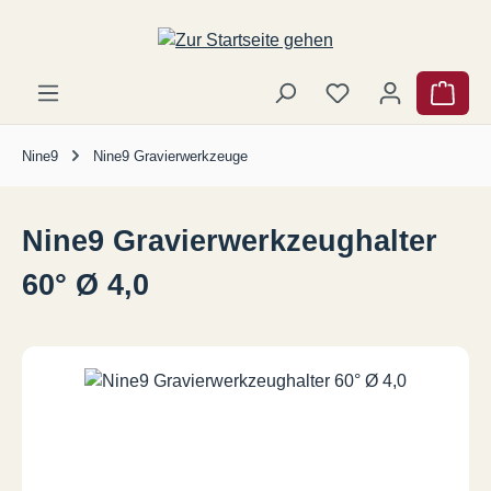
Zum Hauptinhalt springen
Ware
Nine9
Nine9 Gravierwerkzeuge
Nine9 Gravierwerkzeughalter
60° Ø 4,0
Bildergalerie überspringen