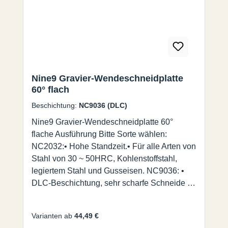
und Graviermaschinen mit
Spindeldrehzahlen bis zu 40.000 U/min mit
hohen Vorschüben.
Nine9 Gravier-Wendeschneidplatte
60° flach
Beschichtung:
NC9036 (DLC)
Nine9 Gravier-Wendeschneidplatte 60°
flache Ausführung Bitte Sorte wählen:
NC2032:• Hohe Standzeit.• Für alle Arten von
Stahl von 30 ~ 50HRC, Kohlenstoffstahl,
legiertem Stahl und Gusseisen. NC9036: •
DLC-Beschichtung, sehr scharfe Schneide für
exzellente Oberflächengüten.• Für NE-Metall,
wie Aluminium, Messing, Kupfer, Titan,
Varianten ab
44,49 €
Kunststoff und Acryl. Nine9