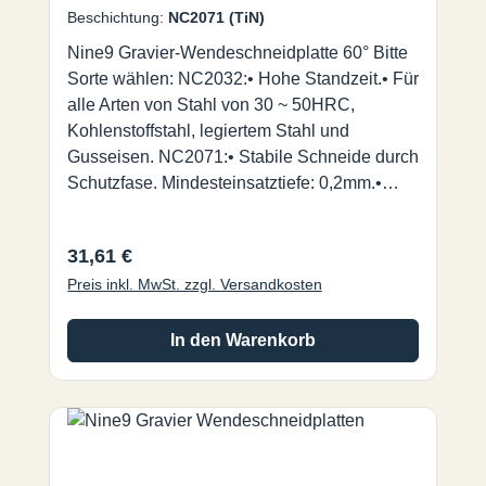
Beschichtung:
NC2071 (TiN)
Nine9 Gravier-Wendeschneidplatte 60° Bitte
Sorte wählen: NC2032:• Hohe Standzeit.• Für
alle Arten von Stahl von 30 ~ 50HRC,
Kohlenstoffstahl, legiertem Stahl und
Gusseisen. NC2071:• Stabile Schneide durch
Schutzfase. Mindesteinsatztiefe: 0,2mm.•
Universalsorte für alle Arten von Stahl
<30HRC, NE-Metall und Edelstahl. NC2035:•
Regulärer Preis:
31,61 €
ALDURA Beschichtung, extrem
Preis inkl. MwSt. zzgl. Versandkosten
hitzebeständig bei
verringertem Werkzeugverschleiß.• Für
gehärteten Stahl bis zu 56HRC. NC9031:•
In den Warenkorb
Hochpositive durchgehend geschliffene
Spanleitstufe für sehr feine Gravuren.• Für
Nicht-Eisen-Metall, wie Aluminium, Messing,
Kupfer, Titan, Kunststoff und Acryl. Nine9
Gravierwerkzeuge für den Einsatz auf Fräs-