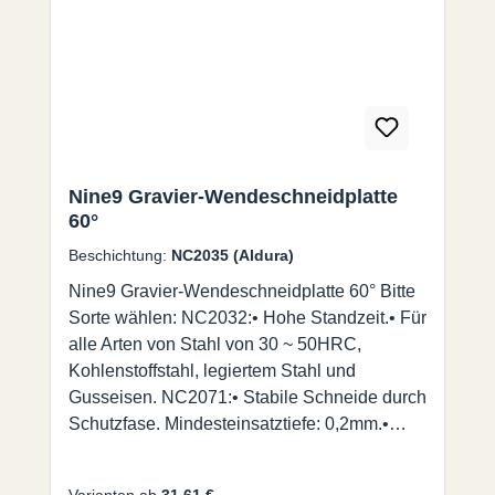
Spindeldrehzahlen bis zu 40.000 U/min mit
hohen Vorschüben.
Nine9 Gravier-Wendeschneidplatte
60°
Beschichtung:
NC2035 (Aldura)
Nine9 Gravier-Wendeschneidplatte 60° Bitte
Sorte wählen: NC2032:• Hohe Standzeit.• Für
alle Arten von Stahl von 30 ~ 50HRC,
Kohlenstoffstahl, legiertem Stahl und
Gusseisen. NC2071:• Stabile Schneide durch
Schutzfase. Mindesteinsatztiefe: 0,2mm.•
Universalsorte für alle Arten von Stahl
<30HRC, NE-Metall und Edelstahl. NC2035:•