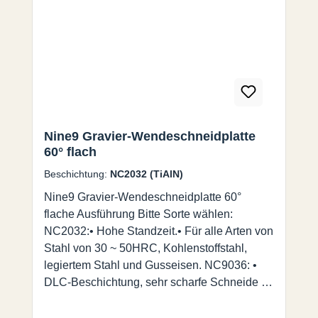
Spindeldrehzahlen bis zu 40.000 U/min mit
hohen Vorschüben.
Nine9 Gravier-Wendeschneidplatte
60° flach
Beschichtung:
NC2032 (TiAlN)
Nine9 Gravier-Wendeschneidplatte 60°
flache Ausführung Bitte Sorte wählen:
NC2032:• Hohe Standzeit.• Für alle Arten von
Stahl von 30 ~ 50HRC, Kohlenstoffstahl,
legiertem Stahl und Gusseisen. NC9036: •
DLC-Beschichtung, sehr scharfe Schneide für
exzellente Oberflächengüten.• Für NE-Metall,
wie Aluminium, Messing, Kupfer, Titan,