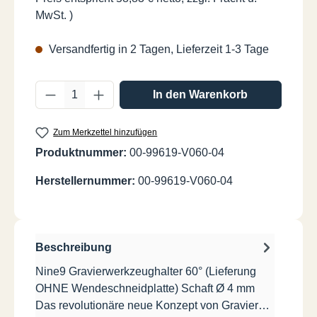
MwSt. )
Versandfertig in 2 Tagen, Lieferzeit 1-3 Tage
Produkt Anzahl: Gib den gewünschten Wer
In den Warenkorb
Zum Merkzettel hinzufügen
Produktnummer:
00-99619-V060-04
Herstellernummer:
00-99619-V060-04
Beschreibung
Nine9 Gravierwerkzeughalter 60° (Lieferung
OHNE Wendeschneidplatte) Schaft Ø 4 mm
Das revolutionäre neue Konzept von Gravier…