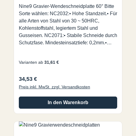
Nine9 Gravier-Wendeschneidplatte 60° Bitte
Sorte wählen: NC2032:• Hohe Standzeit.• Für
alle Arten von Stahl von 30 ~ 50HRC,
Kohlenstoffstahl, legiertem Stahl und
Gusseisen. NC2071:• Stabile Schneide durch
Schutzfase. Mindesteinsatztiefe: 0,2mm.•
Universalsorte für alle Arten von Stahl
<30HRC, NE-Metall und Edelstahl. NC2035:•
Varianten ab
31,61 €
ALDURA Beschichtung, extrem
hitzebeständig bei
Regulärer Preis:
34,53 €
verringertem Werkzeugverschleiß.• Für
gehärteten Stahl bis zu 56HRC. NC9031:•
Preis inkl. MwSt. zzgl. Versandkosten
Hochpositive durchgehend geschliffene
Spanleitstufe für sehr feine Gravuren.• Für
In den Warenkorb
Nicht-Eisen-Metall, wie Aluminium, Messing,
Kupfer, Titan, Kunststoff und Acryl. Nine9
Gravierwerkzeuge für den Einsatz auf Fräs-
und Graviermaschinen mit