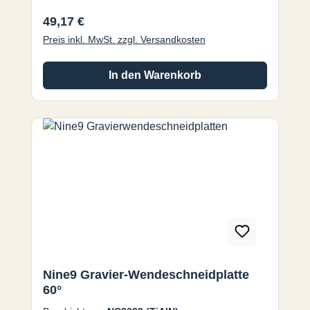
Gravierwerkzeuge für den Einsatz auf Fräs-
Regulärer Preis:
49,17 €
und Graviermaschinen mit
Spindeldrehzahlen bis zu 40.000 U/min mit
Preis inkl. MwSt. zzgl. Versandkosten
hohen Vorschüben.
In den Warenkorb
Nine9 Gravier-Wendeschneidplatte
60°