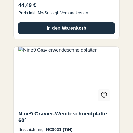
Regulärer Preis:
44,49 €
Kunststoff und Acryl. Nine9
Preis inkl. MwSt. zzgl. Versandkosten
Gravierwerkzeuge für den Einsatz auf Fräs-
und Graviermaschinen mit
Spindeldrehzahlen bis zu 40.000 U/min mit
In den Warenkorb
hohen Vorschüben.
Nine9 Gravier-Wendeschneidplatte
60°
Beschichtung:
NC9031 (TiN)