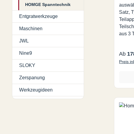
HOMGE Spanntechnik
auswäh
Satz, T
Entgratwerkzeuge
Teilapp
Teilsc
Maschinen
aus 3 
JWL
Handgri
Löcher:
Nine9
Regulä
Ab
17
B, Anza
Preis i
29, 31,
SLOKY
Löcher:
Homge 
Zerspanung
2 für R
Werkzeugideen
HHV/H
Homge 
besteh
einem 
der Löc
38, 39,