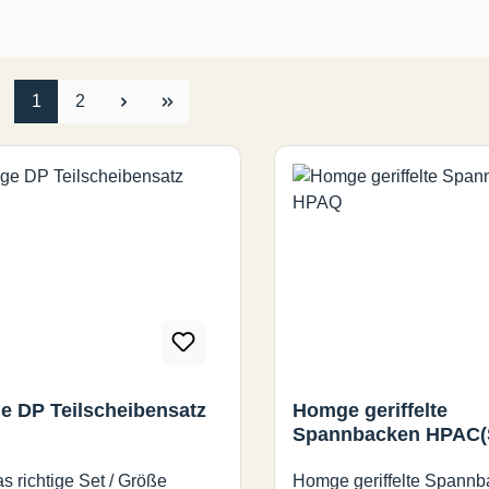
Seite
Seite
1
2
 DP Teilscheibensatz
Homge geriffelte
Spannbacken HPAC(
as richtige Set / Größe
Homge geriffelte Spann