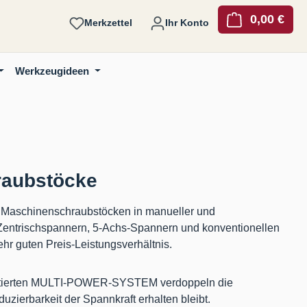
0,00 €
Ware
Merkzettel
Ihr Konto
Werkzeugideen
raubstöcke
n Maschinenschraubstöcken in manueller und
Zentrischspannern, 5-Achs-Spannern und konventionellen
r guten Preis-Leistungsverhältnis.
ntierten MULTI-POWER-SYSTEM verdoppeln die
uzierbarkeit der Spannkraft erhalten bleibt.