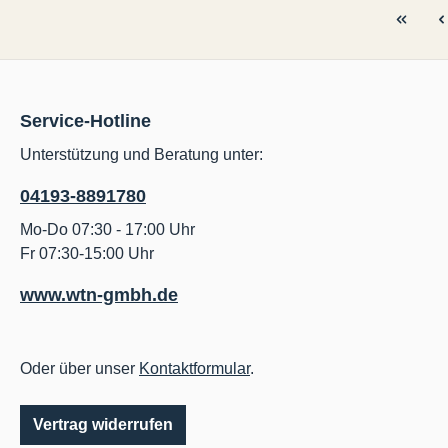
besteh
Gussei
gehärte
ABCDE
Nr.195
Service-Hotline
17027
10021
Unterstützung und Beratung unter:
31033
04193-8891780
150All
Mo-Do 07:30 - 17:00 Uhr
Fr 07:30-15:00 Uhr
www.wtn-gmbh.de
Oder über unser
Kontaktformular
.
Vertrag widerrufen