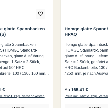
 59 Platte B, Anzahl der
 61, 63, 67, 69, 71, 73, 77,
 83, 87, 89, 91, 93, 97, 99
Teilscheiben-Satz, Typ: DP-
undtisch, Teilapparat
 glatte Spannbacken
Homge glatte Spann
HT-300, HHV/HHT-350,
(S)
HPAQ
scheiben
Set besteht aus 2
glatte Spannbacken
Homge glatte Spannbac
heiben und einem Handgriff
andard-
HOMGE Standard-Spann
A, Anzahl der Löcher: 26, 28,
acken, glatte Ausführung
glatte Ausführung Liefer
 34, 37, 38, 39, 41, 43, 44,
menge: 1 Satz = 2 Stück,
Satz = 2 Stück, gehärtet 
 49, 51, 53, 57, 59 Platte B,
et auf 50° HRC
HRC Backenbreite: 130 / 
der Löcher: 61, 63, 67, 69,
breite: 100 / 130 / 160 mm,
/ 250 mm, je nach Auswa
 77, 79, 81, 83, 87, 89, 91,
h Auswahl Für folgende
folgende Modelle: HPAQ
 99
le: HPAC-S
rer Preis:
Regulärer Preis:
1 €
Ab
165,41 €
nkl. MwSt. zzgl. Versandkosten
Preis inkl. MwSt. zzgl. Vers