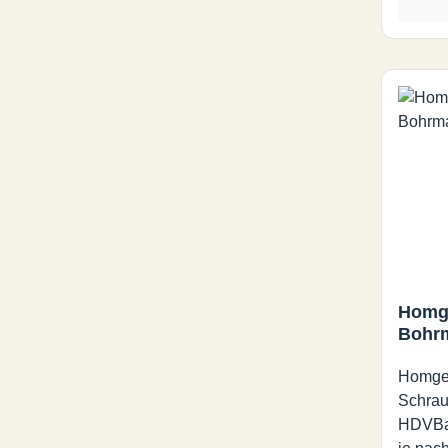
Homg
Bohr
Homge
Schrau
HDVBac