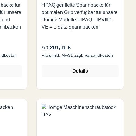
HPAQ geriffelte Spannbacke für
für unsere
optimalen Grip verfügbar für unsere
 und
Homge Modelle: HPAQ, HPVIII 1
annbacken
VE = 1 Satz Spannbacken
Regulärer Preis:
Ab
201,11 €
andkosten
Preis inkl. MwSt. zzgl. Versandkosten
Details