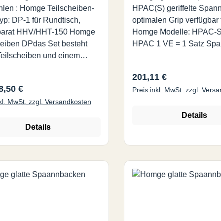
len : Homge Teilscheiben-
HPAC(S) geriffelte Spannbacke für
yp: DP-1 für Rundtisch,
optimalen Grip verfügbar 
arat HHV/HHT-150 Homge
Homge Modelle: HPAC-S
heiben DPdas Set besteht
HPAC 1 VE = 1 Satz Sp
Teilscheiben und einem
ff Platte A, Anzahl der
Regulärer Preis:
201,11 €
 15, 16, 17, 18, 19, 20 Platte
rer Preis:
8,50 €
Preis inkl. MwSt. zzgl. Vers
hl der Löcher: 21, 23, 27,
nkl. MwSt. zzgl. Versandkosten
 33 Platte C, Anzahl der
 37, 39, 41, 43, 47, 49
Details
Teilscheiben-Satz, Typ: DP-
Details
undtisch, Teilapparat
HT-200, HHV/HHT-250
Teilscheiben DPdas Set
t aus 2 Teilscheiben und
Handgriff Platte A, Anzahl
her: 26, 28, 30, 32, 34, 37,
 41, 43, 44, 46, 47, 49, 51,