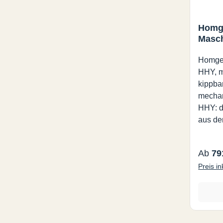
Homg
Masch
Homge
HHY, 
kippba
mecha
HHY: d
aus de
HOMGE 
betäti
Regulä
Ab
79
Schrau
Preis i
bzw. k
zu 50°
zusätz
über ei
Spannb