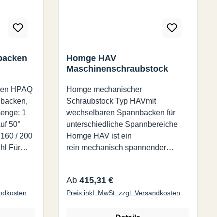
backen
Homge HAV
Maschinenschraubstock
ken HPAQ
Homge mechanischer
backen,
Schraubstock Typ HAVmit
menge: 1
wechselbaren Spannbacken für
auf 50°
unterschiedliche Spannbereiche
160 / 200
Homge HAV ist ein
hl Für
rein mechanisch spannender
Schraubstock mit Drehteller der
Drehteller kann auch bei Bedarf
Regulärer Preis:
Ab
415,31 €
mittels zwei Schrauben ganz leicht
andkosten
Preis inkl. MwSt. zzgl. Versandkosten
abmontiert werden, da auch ohne
Drehteller einsetzbar dank