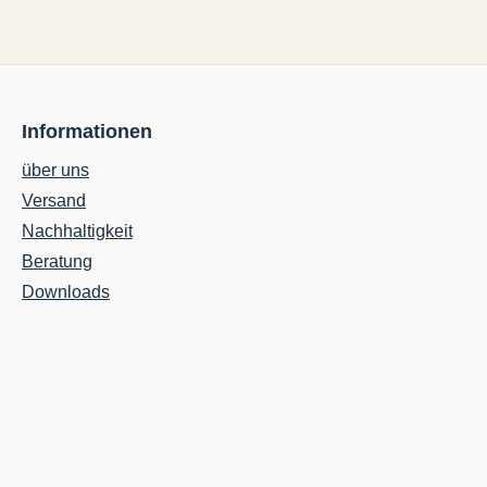
rper ist
Wiederholbarkeit der Spannkraft
m höchste
gewährleistet. Beim Spannen ergibt
er zu
sich bereits bei einer halben
 ist aus
Umdrehung eine Spannkraft von
 die
2500 kg und bei einer vollen
Informationen
ner
Umdrehung spannt der
weniger
Schraubstock mit 4500 kg. Dank
über uns
ANGLE-
des MULTI-POWER-SYSTEM
Versand
verändert sich diese Spannkraft
Nachhaltigkeit
en
niemals. Der Spannkörper ist aus
Beratung
se
Stahlguss FCD 60 um höchste
Downloads
ötigte
Präzision und Lebensdauer zu
hand eines
gewährleisten. Der Körper ist aus
möglicht
einem Stück gefertigt und die
Verformung beträgt bei einer
wünschten
Spannkraft von 4500 kg weniger
tock ist
als 0,005 mm. Dank des ANGLE-
tlich in
LOCK-SYSTEM werden
bare
Werkstücke beim Spannen