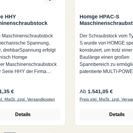
Verfügbare Abmessungen
ABCDEFGHIJKLSpannkr
e HHY
Homge HPAC-S
htArt.-Nr.100360-
inenschraubstock
Maschinenschraubst
17052543013016094607
50022HH-100125450-
 Maschinenschraubstock
Der Schraubstock vom T
22067054016518511872
mechanische Spannung,
S wurde von HOMGE spez
350040HH-125150510-
r, drehbarSpannung erfolgt
konstruiert, um trotz eine
30080062020024013382
nisch Homge
Baulänge einen großen
7450070HH-150200620-
er Maschinenschraubstock
Spannbereich zu ermögli
30090070022528016010
r Serie HHY der Firma
patentierte MULTI-POW
658500110HH-200Alle A
ist ein mechanisch
SYSTEM aus hoch qualit
mm bzw. kg
gter Schraubstock der
Stahl verdoppelt die Span
rer Preis:
Regulärer Preis:
1,35 €
Ab
1.541,05 €
bstock ist höhenverstellbar
Der Schraubstock erreich
nkl. MwSt. zzgl. Versandkosten
Preis inkl. MwSt. zzgl. Vers
ippbar um bis
eine maximale Spannkraf
 und drehbar um 360°
8000 kg, wobei das paten
lich verfügt der Schraubstock
System eine Wiederholbar
Details
Details
ne Schnellverstellung mittels
Spannkraft gewährleistet.
olzen der Grundkörper
Führungsschienen sind g