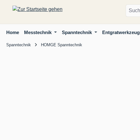
m Hauptinhalt springen
Zur Suche springen
Zur Hauptnavigation springen
Home
Messtechnik
Spanntechnik
Entgratwerkzeug
Spanntechnik
HOMGE Spanntechnik