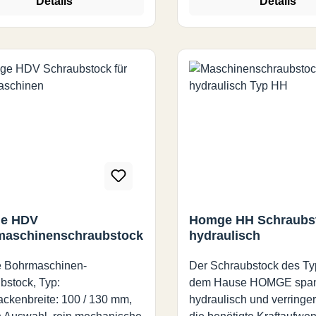
Details
Details
e HDV
Homge HH Schraubs
maschinenschraubstock
hydraulisch
 Bohrmaschinen-
Der Schraubstock des T
bstock, Typ:
dem Hause HOMGE span
kenbreite: 100 / 130 mm,
hydraulisch und verringer