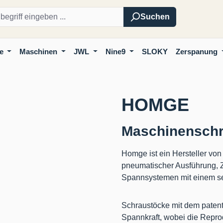
Suchen
e
Maschinen
JWL
Nine9
SLOKY
Zerspanung
HOMGE
Maschinensch
Homge ist ein Hersteller vo
pneumatischer Ausführung, 
Spannsystemen mit einem seh
Schraustöcke mit dem pate
Spannkraft, wobei die Reprod