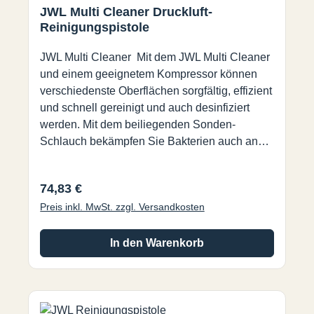
JWL Multi Cleaner Druckluft-
Gehärteter FederdrahtBehälter PESaugrohr
Reinigungspistole
Nylon PA11Schläuche PVCDüsen POM,
PA6, Stahl, Messing
JWL Multi Cleaner Mit dem JWL Multi Cleaner
und einem geeignetem Kompressor können
verschiedenste Oberflächen sorgfältig, effizient
und schnell gereinigt und auch desinfiziert
werden. Mit dem beiliegenden Sonden-
Schlauch bekämpfen Sie Bakterien auch an
besonders schwer zugänglichen Stellen. Der
JWL Multi Cleaner ist auch ideal zum Reinigen
Regulärer Preis:
74,83 €
von Klimaanlagen und Wärmepumpen und
Preis inkl. MwSt. zzgl. Versandkosten
kann mit geeigneten Desinfektionsmitteln
befüllt werden (Achtung: Keine Säuren oder
Laugen!) Hinweis: Verwenden Sie bitte immer
In den Warenkorb
Arbeitshandschuhe, P2 Atemschutz, Gehör-
und Augenschutz bei Verwendung des JWL
Multi Cleaners • Reinigung und Desinfektion
von Oberflächen und schwer zugänglichen