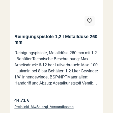
Reinigungspistole 1,2 l Metalldüse 260
mm
Reinigungspistole, Metalldüse 260 mm mit 1,2
l Behälter.Technische Beschreibung: Max.
Arbeitsdruck: 6-12 bar Luftverbrauch: Max. 100
l Luft/min bei 8 bar Behälter: 1,2 Liter Gewinde:
1/4” Innengewinde, BSP/NPTMaterialien:
Handgriff und Abzug: Acetalkunststoff Ventil:
Acetalkunststoff Dichtungen / O-Ringe: Nitril
Blasrohr und Welle: Stahl, eloxiert Feder:
Regulärer Preis:
44,71 €
Gehärteter Federdraht Behälter: PE Saugrohr:
Preis inkl. MwSt. zzgl. Versandkosten
Nylon PA11 Schläuche: PVC Düsen: POM,