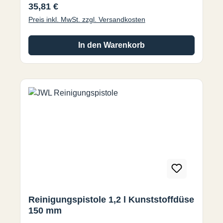
Regulärer Preis:
35,81 €
Gehärteter Federdraht Behälter: PE Saugrohr:
Preis inkl. MwSt. zzgl. Versandkosten
Nylon PA11 Schläuche: PVC Düsen: POM,
PA6 Stahl, Messing
In den Warenkorb
Reinigungspistole 1,2 l Kunststoffdüse
150 mm