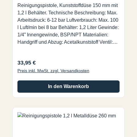
Reinigungspistole, Kunststoffdüse 150 mm mit
1,2 l Behälter. Technische Beschreibung: Max.
Arbeitsdruck: 6-12 bar Luftverbrauch: Max. 100
l Luft/min bei 8 bar Behälter: 1,2 Liter Gewinde:
1/4” Innengewinde, BSP/NPT Materialien:
Handgriff und Abzug: Acetalkunststoff Ventil:
Acetalkunststoff Dichtungen / O-Ringe: Nitril
Blasrohr und Welle: Stahl, eloxiert Feder:
Regulärer Preis:
33,95 €
Gehärteter Federdraht Behälter: PE Saugrohr:
Preis inkl. MwSt. zzgl. Versandkosten
Nylon PA11 Schläuche: PVC Düsen: POM,
PA6 Stahl, Messing
In den Warenkorb