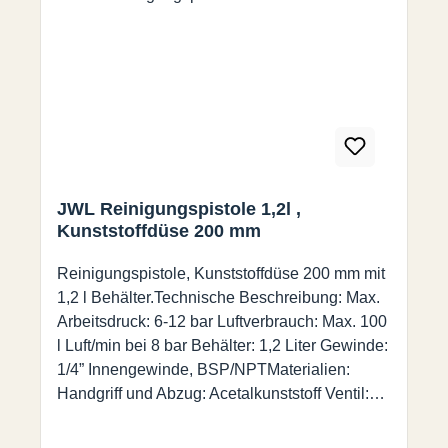
Bereichen• Multifunktional – Lieferung
standardmäßig mit Düse und Sonden-
Schlauch• Benutzerfreundlich• Lange
Lebensdauer - hergestellt aus schlagfesten
Materialien• Praktisch nachfüllbarer Behälter•
Lieferung in FSC-
BoxMaterialien Spezifikationen HandgriffAcet
al Kunststoff Arbeitsdruck 16 BarVentil Acetal
JWL Reinigungspistole 1,2l ,
Kunststoff Luftverbrauch/Düse 380 L/min bei 8
Kunststoffdüse 200 mm
barDichtungenNitril Luftverbrauch/Sonde180
L/min bei 8 barDüseKunststoff Gewicht ~1,2
Reinigungspistole, Kunststoffdüse 200 mm mit
kgFedergehärteter Federdraht Anschluss ¼”
1,2 l Behälter.Technische Beschreibung: Max.
Innengewinde (BSP)Container 1,2 LEPDM
Arbeitsdruck: 6-12 bar Luftverbrauch: Max. 100
l Luft/min bei 8 bar Behälter: 1,2 Liter Gewinde:
1/4” Innengewinde, BSP/NPTMaterialien:
Handgriff und Abzug: Acetalkunststoff Ventil:
Acetalkunststoff Dichtungen / O-Ringe: Nitril
Blasrohr und Welle: Stahl, eloxiert Feder: