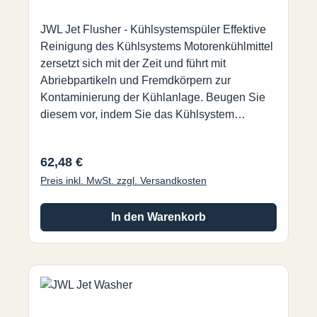
JWL Jet Flusher - Kühlsystemspüler Effektive
Reinigung des Kühlsystems Motorenkühlmittel
zersetzt sich mit der Zeit und führt mit
Abriebpartikeln und Fremdkörpern zur
Kontaminierung der Kühlanlage. Beugen Sie
diesem vor, indem Sie das Kühlsystem
gelegentlich und beim Austausch von Teilen
des Systems gründlich durchspülen. Der JWL
Regulärer Preis:
62,48 €
Jet Flusher funktioniert ohne Einsatz von
Preis inkl. MwSt. zzgl. Versandkosten
Lösungsmitteln oder aggressiven Chemikalien.
Der JWL Jet Flusher kombiniert Wasser mit
Druckluft um die Leistungsfähigkeit zu erhöhen
In den Warenkorb
und eine effektive und gleichzeitig schonende
Spülung des Kühlsystems zu erreichen. Die
stufenlose und unabhängige Regulierung von
sowohl Wasser- als Lufzufuhr ermöglicht eine
schnelle und einfache Einstellung. Der JWL Jet