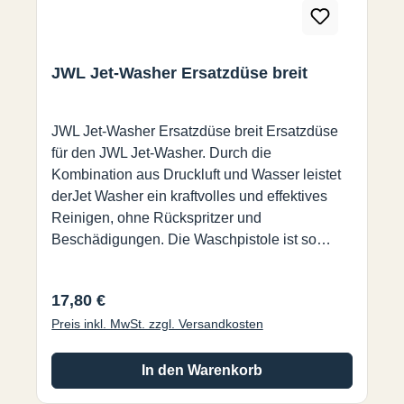
JWL Jet-Washer Ersatzdüse breit
JWL Jet-Washer Ersatzdüse breit Ersatzdüse
für den JWL Jet-Washer. Durch die
Kombination aus Druckluft und Wasser leistet
derJet Washer ein kraftvolles und effektives
Reinigen, ohne Rückspritzer und
Beschädigungen. Die Waschpistole ist so
konstruiert, dass man ganz nahe an das zu
reinigende Objekt heran gehen kann, ohne von
Regulärer Preis:
17,80 €
zurück spritzendem Wasser getroffen zu
Preis inkl. MwSt. zzgl. Versandkosten
werden. Eine echte Alternative zum
Hochdruckreiniger.
In den Warenkorb