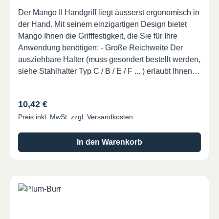
Der Mango II Handgriff liegt äusserst ergonomisch in
der Hand. Mit seinem einzigartigen Design bietet
Mango Ihnen die Grifffestigkeit, die Sie für Ihre
Anwendung benötigen: - Große Reichweite Der
ausziehbare Halter (muss gesondert bestellt werden,
siehe Stahlhalter Typ C / B / E / F ... ) erlaubt Ihnen,
die Länge flexibel anzupassen und somit selbst
schwierigste Stellen schnell und mühelos zu
Regulärer Preis:
10,42 €
erreichen.- Ergonomische Aufsteckkappe Die
Preis inkl. MwSt. zzgl. Versandkosten
weiche Aufsteckkappe reibt nicht in Ihrer Hand. Sie
bietet komfortabelste Grifffestigkeit, selbst wenn Sie
Druck ausüben müssen, um die hartnäckigsten
In den Warenkorb
Grate zu entfernen. Von der Struktur bis zur
Geometrie, die Ingenieure von VARGUS haben
sorgfältig jeden Aspekt und jede Komponente des
neuen Mango durchdacht, um eine unschlagbare
Qualität zu erzielen. Modernste Werkstoffe wurden
aufgrund ihres extrem niedrigen Gewichtes sowie