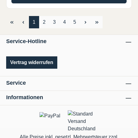
Seite
Seite
Seite
Seite
Seite
1
2
3
4
5
Service-Hotline
Vertrag widerrufen
Service
Informationen
Alle Preise inkl. gesetzl. Mehrwertsteuer zzgl.