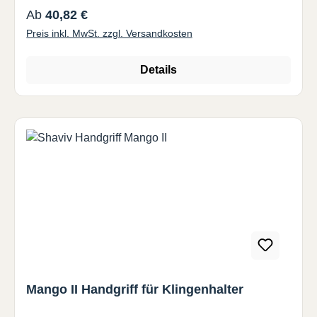
Standzeiten durch hochharte TiAlZrN Beschichtung•
Regulärer Preis:
Ab
40,82 €
mit 6 Zähnen für höchste Vorschübe und bessere
Preis inkl. MwSt. zzgl. Versandkosten
Oberflächengüte Katalog-Nr. 53399 Ø 6.0
Details
Mango II Handgriff für Klingenhalter