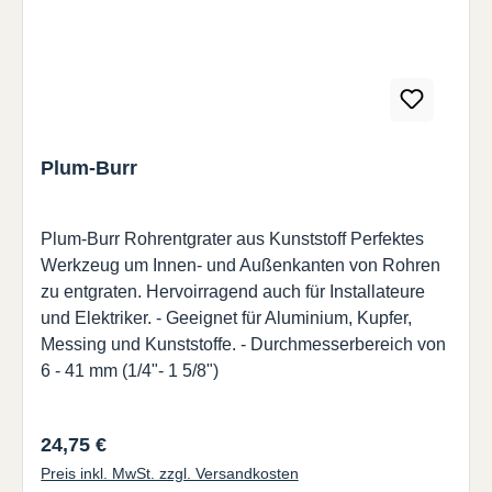
wegen ihrer Stärke und Haltbarkeit ausgewählt.
Spezielle Formgebung und robuste Materialien
bieten Ihnen nicht nur die starke und sichere
Grifffestigkeit, die für schwere Anwendungen
erforderlich ist, sondern erhöhen auch den Komfort
und die Produktivität. Selbst recyclingfähige
Plum-Burr
Materialien, welche ebenso umwelt- wie
hautfreundlich sind, haben wir verarbeitet. Ob
Ergonomie, Sicherheit oder Funktionalität – Mango
Plum-Burr Rohrentgrater aus Kunststoff Perfektes
bietet Ihnen die höchsten Qualitätseigenschaften,
Werkzeug um Innen- und Außenkanten von Rohren
die sie von jedem VARGUS-Produkt erwarten.
zu entgraten. Hervoirragend auch für Installateure
und Elektriker. - Geeignet für Aluminium, Kupfer,
Messing und Kunststoffe. - Durchmesserbereich von
6 - 41 mm (1/4"- 1 5/8")
Regulärer Preis:
24,75 €
Preis inkl. MwSt. zzgl. Versandkosten