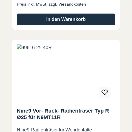
Preis inkl. MwSt. zzgl. Versandkosten
Rückwärtsverrunden. (nur mit Halter 99616-16-
30R und 99616-25-40R)• Werkzeugkorrektur
kann nach Messung der Werkzeuglänge durch
In den Warenkorb
Werkzeugvoreinstellgerät oder Nullpunkt-
Messer eingestellt werden.• WSP Präzisions
geschliffen für genaue Radien.• Optimiert die
Leistung des Werkzeugs und reduziert die
Bearbeitungszeit. Lieferung erfolgt ohne
Wendeschneidplatte !
Nine9 Vor- Rück- Radienfräser Typ R
Ø25 für N9MT11R
Nine9 Radienfräser für Wendeplatte