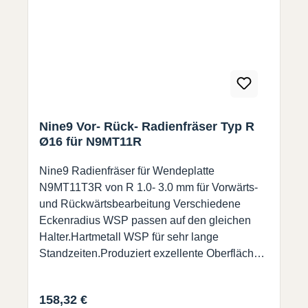
Nine9 Vor- Rück- Radienfräser Typ R
Ø16 für N9MT11R
Nine9 Radienfräser für Wendeplatte
N9MT11T3R von R 1.0- 3.0 mm für Vorwärts-
und Rückwärtsbearbeitung Verschiedene
Eckenradius WSP passen auf den gleichen
Halter.Hartmetall WSP für sehr lange
Standzeiten.Produziert exzellente Oberflächen
am Werkstück. • Jede Wendeschneidplatte hat
4 Schneiden.• R1.0 ~ R3.0 austauschbar auf
Regulärer Preis:
158,32 €
demselben Halter.• Zum Vor- und