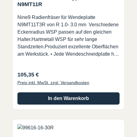
N9MT11R
Nine9 Radienfräser für Wendeplatte
N9MT11T3R von R 1.0- 3.0 mm Verschiedene
Eckenradius WSP passen auf den gleichen
Halter.Hartmetall WSP für sehr lange
Standzeiten.Produziert exzellente Oberflächen
am Werkstück. • Jede Wendeschneidplatte hat
4 Schneiden.• R1.0 ~ R3.0 austauschbar auf
demselben Halter.• Zum Vor- und
Regulärer Preis:
105,35 €
Rückwärtsverrunden. (nur mit Halter 99616-16-
Preis inkl. MwSt. zzgl. Versandkosten
30R und 99616-25-40R)• Werkzeugkorrektur
kann nach Messung der Werkzeuglänge durch
Werkzeugvoreinstellgerät oder Nullpunkt-
In den Warenkorb
Messer eingestellt werden.• WSP Präzisions
geschliffen für genaue Radien.• Optimiert die
Leistung des Werkzeugs und reduziert die
Bearbeitungszeit. Lieferung erfolgt ohne
Wendeschneidplatte !