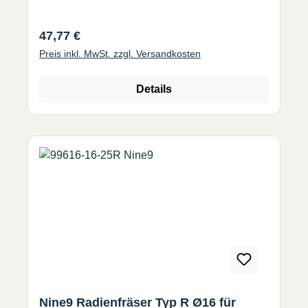
Gusseisen.• WSP präzisions geschliffen. Gute
Wiederholgenauigkeit.• Jede
Regulärer Preis:
47,77 €
Wendeschneidplatte hat 4 Schneiden. Bitte
Preis inkl. MwSt. zzgl. Versandkosten
Radius auswählen !
Details
Nine9 Radienfräser Typ R Ø16 für