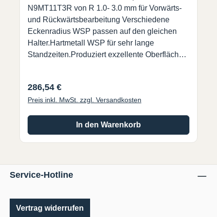
N9MT11T3R von R 1.0- 3.0 mm für Vorwärts-
und Rückwärtsbearbeitung Verschiedene
Eckenradius WSP passen auf den gleichen
Halter.Hartmetall WSP für sehr lange
Standzeiten.Produziert exzellente Oberflächen
am Werkstück. • Jede Wendeschneidplatte hat
4 Schneiden.• R1.0 ~ R3.0 austauschbar auf
Regulärer Preis:
286,54 €
demselben Halter.• Zum Vor- und
Preis inkl. MwSt. zzgl. Versandkosten
Rückwärtsverrunden. (nur mit Halter 99616-16-
30R und 99616-25-40R)• Werkzeugkorrektur
kann nach Messung der Werkzeuglänge durch
In den Warenkorb
Werkzeugvoreinstellgerät oder Nullpunkt-
Messer eingestellt werden.• WSP Präzisions
geschliffen für genaue Radien.• Optimiert die
Leistung des Werkzeugs und reduziert die
Service-Hotline
Bearbeitungszeit. Lieferung erfolgt ohne
Wendeschneidplatte !
Vertrag widerrufen