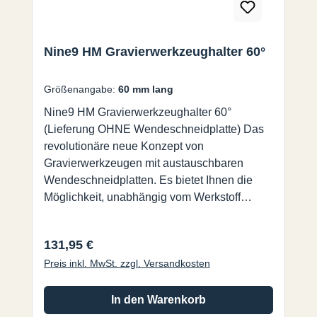
hohe Drehzahl, hoher VorschubEntwickelt für
hohe Drehzahlen bis hin zu 20.000 U./min.
Vorschub 0.08mm/U. bei Aluminium und
Nine9 HM Gravierwerkzeughalter 60°
0.05mm/U. bei rostfreiem Stahl - dadurch
kann die Durchlaufzeit wesentlich verkürzt
Größenangabe:
60 mm lang
werden.- wirtschaftlichJede Wendeplatte
Nine9 HM Gravierwerkzeughalter 60°
(nicht enthalten) hat zwei Schneiden. Kein
(Lieferung OHNE Wendeschneidplatte) Das
Nachschleifen notwendig. Keine
revolutionäre neue Konzept von
Werkzeugneueinstellung nach
Gravierwerkzeugen mit austauschbaren
Auswechselung der Wendeschneidplatte.
Wendeschneidplatten. Es bietet Ihnen die
Möglichkeit, unabhängig vom Werkstoff
hochqualitative Gravuren herzustellen. Die
Kombination aus Substrat und Beschichtung
Regulärer Preis:
131,95 €
ermöglicht hohe Drehzahlen sowie
Preis inkl. MwSt. zzgl. Versandkosten
Vorschübe und verkürzt dadurch die
Durchlaufzeit. Hinweis : Hartmetallschaft mit
eingelötetem Werkzeugträger, HSC geeignet.
In den Warenkorb
Bitte zum Einschrumpfen ein Gerät