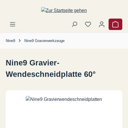
Zum Hauptinhalt springen
Ware
Nine9
Nine9 Gravierwerkzeuge
Nine9 Gravier-
Wendeschneidplatte 60°
Bildergalerie überspringen