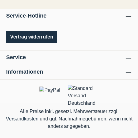
geeignet, wie z.B. Kunststoffe, NE-Metalle,
Aluminium, Hartmetall und rostfreie Stähle.-
Service-Hotline
allseitiger SchliffDie allseitig geschliffene
Wendeplatte (nicht enthalten) ermöglicht eine
sehr hohe Wiederholgenauigkeit. Auch für
Vertrag widerrufen
rostfreie Stähle und Aluminium aufgrund
fehlender Gratbildung sehr gut geeignet.-
hohe Drehzahl, hoher VorschubEntwickelt für
Service
hohe Drehzahlen bis hin zu 20.000 U./min.
Vorschub 0.08mm/U. bei Aluminium und
Informationen
0.05mm/U. bei rostfreiem Stahl - dadurch
kann die Durchlaufzeit wesentlich verkürzt
werden.- wirtschaftlichJede Wendeplatte
(nicht enthalten) hat zwei Schneiden. Kein
Nachschleifen notwendig. Keine
Alle Preise inkl. gesetzl. Mehrwertsteuer zzgl.
Werkzeugneueinstellung nach
Versandkosten
und ggf. Nachnahmegebühren, wenn nicht
Auswechselung der Wendeschneidplatte.
anders angegeben.