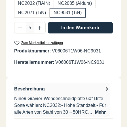
NC2032 (TiAlN)
NC2035 (Aldura)
NC2071 (TiN)
NC9031 (TiN)
Produkt Anzahl: Gib den gewünschten Wer
In den Warenkorb
Zum Merkzettel hinzufügen
Produktnummer:
V06006T1W06-NC9031
Herstellernummer:
V06006T1W06-NC9031
Beschreibung
Nine9 Gravier-Wendeschneidplatte 60° Bitte
Sorte wählen: NC2032:• Hohe Standzeit.• Für
alle Arten von Stahl von 30 ~ 50HRC,…
Mehr