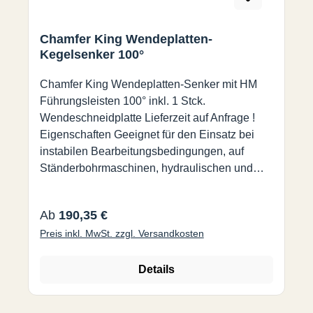
Chamfer King Wendeplatten-
Kegelsenker 100°
Chamfer King Wendeplatten-Senker mit HM
Führungsleisten 100° inkl. 1 Stck.
Wendeschneidplatte Lieferzeit auf Anfrage !
Eigenschaften Geeignet für den Einsatz bei
instabilen Bearbeitungsbedingungen, auf
Ständerbohrmaschinen, hydraulischen und
pneumatischen Maschinen und Maschinen mit
geringerer Leistung. Patentierte Hartmetall-
Regulärer Preis:
Ab
190,35 €
Wendeplatten Höhere Standzeit, eine Qualität
Preis inkl. MwSt. zzgl. Versandkosten
für eine Vielzahl von Werkstoffen Durch die
patentierte Hartmetallleisten und der speziellen
Geometrie der Wendeschneidplatte wird eine
Details
glatte Oberfläche ohne jeglichen Grat erzielt.
Spezifikation Verfügbare Senkwinkel: 60, 90,