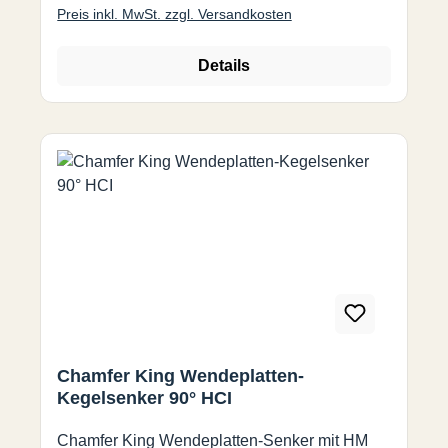
Preis inkl. MwSt. zzgl. Versandkosten
für eine Vielzahl von Werkstoffen Durch die
patentierte Hartmetallleisten und der speziellen
Geometrie der Wendeschneidplatte wird eine
Details
glatte Oberfläche ohne jeglichen Grat erzielt.
Spezifikation Verfügbare Senkwinkel: 60, 90,
120° Verfügbare Durchmesser: 4 - 110 mm
Chamfer King Wendeplatten-
Kegelsenker 90° HCI
Chamfer King Wendeplatten-Senker mit HM