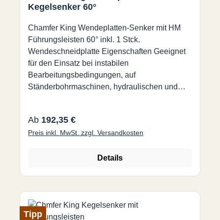
Kegelsenker 60°
Chamfer King Wendeplatten-Senker mit HM
Führungsleisten 60° inkl. 1 Stck.
Wendeschneidplatte Eigenschaften Geeignet
für den Einsatz bei instabilen
Bearbeitungsbedingungen, auf
Ständerbohrmaschinen, hydraulischen und
pneumatischen Maschinen und Maschinen mit
geringerer Leistung. Patentierte Hartmetall-
Regulärer Preis:
Ab
192,35 €
Wendeplatten Höhere Standzeit, eine Qualität
Preis inkl. MwSt. zzgl. Versandkosten
für eine Vielzahl von Werkstoffen Durch die
patentierte Hartmetallleisten und der speziellen
Geometrie der Wendeschneidplatte wird eine
Details
glatte Oberfläche ohne jeglichen Grat erzielt.
Spezifikation Verfügbare Senkwinkel: 60, 90,
120° Verfügbare Durchmesser: 4 - 110 mm
Tipp