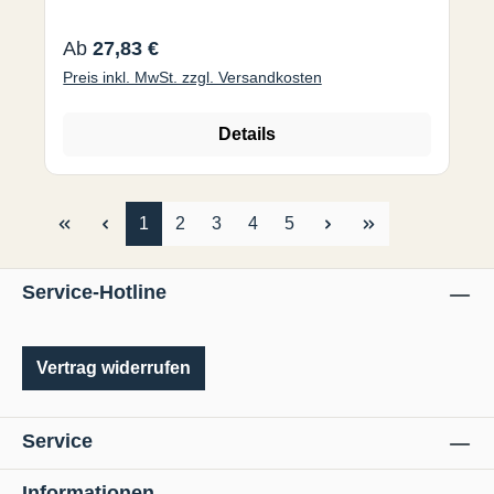
Regulärer Preis:
Ab
27,83 €
Preis inkl. MwSt. zzgl. Versandkosten
Details
Seite
Seite
Seite
Seite
Seite
1
2
3
4
5
Service-Hotline
Vertrag widerrufen
Service
Informationen