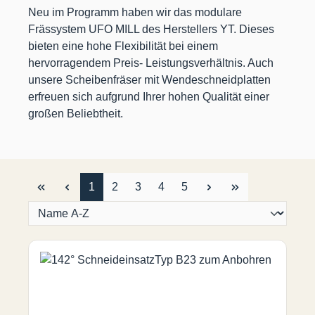
Neu im Programm haben wir das modulare
Frässystem UFO MILL des Herstellers YT. Dieses
bieten eine hohe Flexibilität bei einem
hervorragendem Preis- Leistungsverhältnis. Auch
unsere Scheibenfräser mit Wendeschneidplatten
erfreuen sich aufgrund Ihrer hohen Qualität einer
großen Beliebtheit.
Seite
Seite
Seite
Seite
Seite
1
2
3
4
5