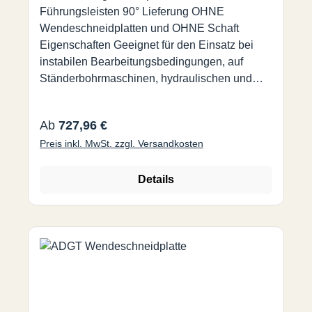
Führungsleisten 90° Lieferung OHNE
Wendeschneidplatten und OHNE Schaft
Eigenschaften Geeignet für den Einsatz bei
instabilen Bearbeitungsbedingungen, auf
Ständerbohrmaschinen, hydraulischen und
pneumatischen Maschinen und Maschinen mit
geringerer Leistung. Patentierte Hartmetall-
Regulärer Preis:
Ab
727,96 €
Wendeplatten Höhere Standzeit, eine Qualität
Preis inkl. MwSt. zzgl. Versandkosten
für eine Vielzahl von Werkstoffen Durch die
patentierte Hartmetallleisten und der speziellen
Geometrie der Wendeschneidplatten wird eine
Details
glatte Oberfläche ohne jeglichen Grat erzielt.
Spezifikation Verfügbare Senkwinkel: 90°
Verfügbare Durchmesser: 76 und 110 mm