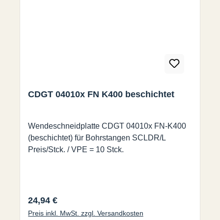
CDGT 04010x FN K400 beschichtet
Wendeschneidplatte CDGT 04010x FN-K400
(beschichtet) für Bohrstangen SCLDR/L
Preis/Stck. / VPE = 10 Stck.
Regulärer Preis:
24,94 €
Preis inkl. MwSt. zzgl. Versandkosten