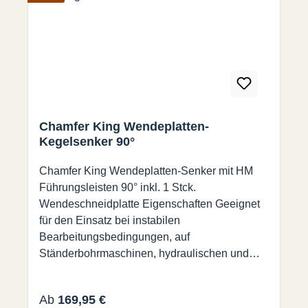
Chamfer King Wendeplatten-
Kegelsenker 90°
Chamfer King Wendeplatten-Senker mit HM
Führungsleisten 90° inkl. 1 Stck.
Wendeschneidplatte Eigenschaften Geeignet
für den Einsatz bei instabilen
Bearbeitungsbedingungen, auf
Ständerbohrmaschinen, hydraulischen und
pneumatischen Maschinen und Maschinen mit
geringerer Leistung. Patentierte Hartmetall-
Regulärer Preis:
Ab
169,95 €
Wendeplatten Höhere Standzeit, eine Qualität