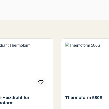
z-Heizdraht für
Thermoform 580S
moform