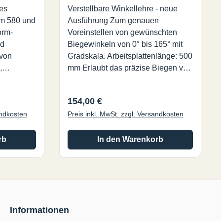
es
Verstellbare Winkellehre - neue
rm 580 und
Ausführung Zum genauen
orm-
Voreinstellen von gewünschten
nd
Biegewinkeln von 0° bis 165° mit
 von
Gradskala. Arbeitsplattenlänge: 500
,
mm Erlaubt das präzise Biegen von
 Industrie,
Kunststoffplatten mittels der
Thermoform Biegegeräte. Jetzt
Regulärer Preis:
154,00 €
lbau und
noch präziser und robuster mit
andkosten
Preis inkl. MwSt. zzgl. Versandkosten
ker. Die
einem Rahmen aus
eräte
Aluminiumprofilen.
en
rb
In den Warenkorb
fähr 5 mm
en
 diese
liebigen
und
Informationen
bkühlen