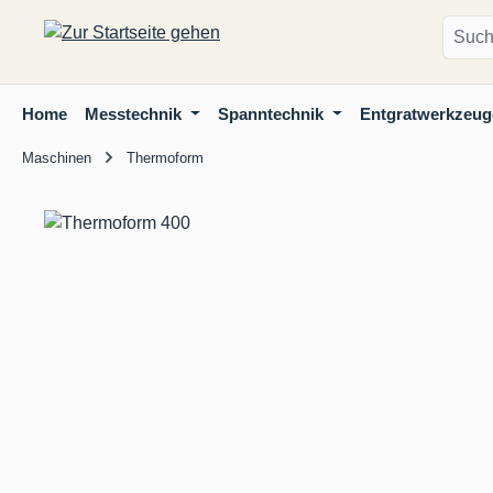
m Hauptinhalt springen
Zur Suche springen
Zur Hauptnavigation springen
Home
Messtechnik
Spanntechnik
Entgratwerkzeug
Maschinen
Thermoform