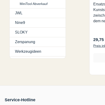
MiniTool Abverkauf
Ersatz
Kunsts
JWL
zwisch
dem ne
Nine9
SLOKY
Regulä
29,75
Zerspanung
Preis i
Werkzeugideen
Service-Hotline