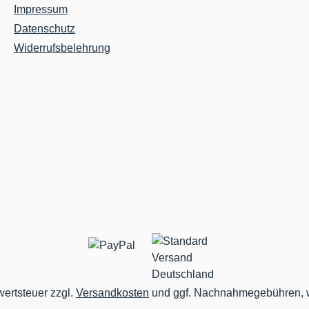
die neue Form bei. - Arbei
Impressum
Kunststoffbeschichtet,
Datenschutz
hitzebeständig- Eingebau
Widerrufsbelehrung
Apparatesicherung-
Auswechselbares Heize
wertsteuer zzgl.
Versandkosten
und ggf. Nachnahmegebühren, w