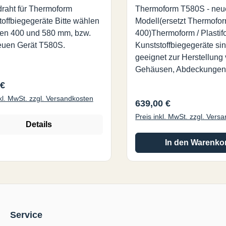
draht für Thermoform
Thermoform T580S - neu
toffbiegegeräte Bitte wählen
Modell(ersetzt Thermofo
en 400 und 580 mm, bzw.
400)Thermoform / Plastif
uen Gerät T580S.
Kunststoffbiegegeräte si
geeignet zur Herstellung
Gehäusen, Abdeckungen
Displays, und Modellen in
rer Preis:
 €
Elektronik, Schulen,
nkl. MwSt. zzgl. Versandkosten
Regulärer Preis:
639,00 €
Prototypenlabors, Model
Preis inkl. MwSt. zzgl. Vers
für den ambitionierten Ma
Details
preiswerten Plastiform G
erwärmen Kunststoffplatt
In den Warenko
(Thermoplaste) bis unge
Dicke über einen schmal
Bereich. Dadurch können
anschließend in einen be
Winkel gebogen werden 
Service
behalten nach kurzem A