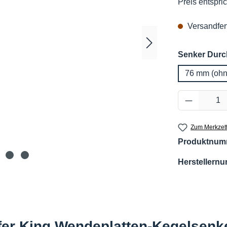
Preis entspric
Versandfert
Senker Dur
76 mm (ohn
Produkt 
Zum Merkzett
Produktnum
Herstellern
er King Wendeplatten-Kegelsenke