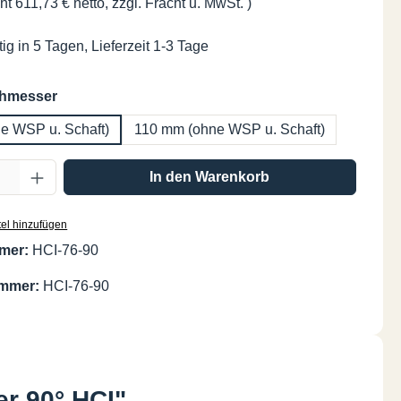
ht 611,73 € netto, zzgl. Fracht u. MwSt. )
ig in 5 Tagen, Lieferzeit 1-3 Tage
auswählen
chmesser
e WSP u. Schaft)
110 mm (ohne WSP u. Schaft)
Anzahl: Gib den gewünschten Wert ein oder
In den Warenkorb
el hinzufügen
mer:
HCI-76-90
ummer:
HCI-76-90
r 90° HCI"