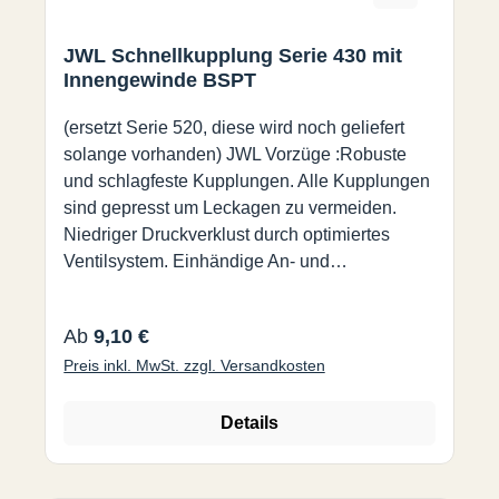
JWL Schnellkupplung Serie 430 mit
Innengewinde BSPT
(ersetzt Serie 520, diese wird noch geliefert
solange vorhanden) JWL Vorzüge :Robuste
und schlagfeste Kupplungen. Alle Kupplungen
sind gepresst um Leckagen zu vermeiden.
Niedriger Druckverklust durch optimiertes
Ventilsystem. Einhändige An- und
Abkupplung.Kompatibel mit folgenden Profilen
:Cejn 320Hansen Auto Flo 24Proquix 1420,
Regulärer Preis:
Ab
9,10 €
1421Legris 94xx AOetiker SC Series CPrevost
Preis inkl. MwSt. zzgl. Versandkosten
ESC 07 / ERC 07Rectus-Tema 25, 26,
1600Max. Arbeitsdruck35 barSprengdruck150
barTemperaturbereich-20°C -
Details
+60°CNennweite7,8 mmGehäuseStahl,
eloxiertKugelhalterAcetalkunststoffVentilPOMS