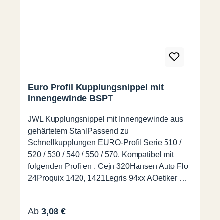
Euro Profil Kupplungsnippel mit
Innengewinde BSPT
JWL Kupplungsnippel mit Innengewinde aus
gehärtetem StahlPassend zu
Schnellkupplungen EURO-Profil Serie 510 /
520 / 530 / 540 / 550 / 570. Kompatibel mit
folgenden Profilen : Cejn 320Hansen Auto Flo
24Proquix 1420, 1421Legris 94xx AOetiker SC
Series CPrevost ESC 07 / ERC 07Rectus-
Tema 25, 26, 1600
Regulärer Preis:
Ab
3,08 €