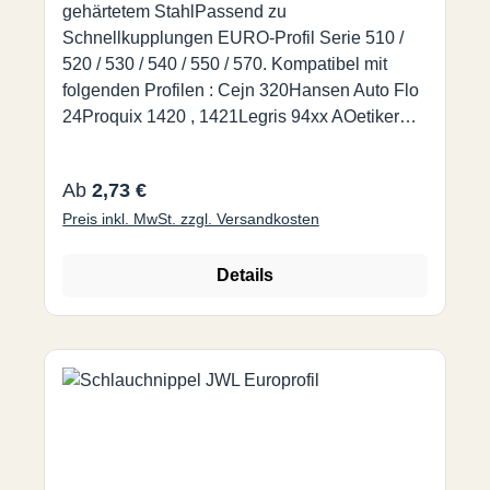
gehärtetem StahlPassend zu
Schnellkupplungen EURO-Profil Serie 510 /
520 / 530 / 540 / 550 / 570. Kompatibel mit
folgenden Profilen : Cejn 320Hansen Auto Flo
24Proquix 1420 , 1421Legris 94xx AOetiker
SC Series CPrevost ESC 07 / ERC 07Rectus-
Tema 25, 26, 1600
Regulärer Preis:
Ab
2,73 €
Preis inkl. MwSt. zzgl. Versandkosten
Details