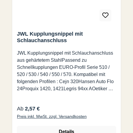
JWL Kupplungsnippel mit
Schlauchanschluss
JWL Kupplungsnippel mit Schlauchanschluss
aus gehärtetem StahlPassend zu
Schnellkupplungen EURO-Profil Serie 510 /
520 / 530 / 540 / 550 / 570. Kompatibel mit
folgenden Profilen : Cejn 320Hansen Auto Flo
24Proquix 1420, 1421Legris 94xx AOetiker SC
Series CPrevost ESC 07 / ERC 07Rectus-
Tema 25, 26, 1600
Regulärer Preis:
Ab
2,57 €
Preis inkl. MwSt. zzgl. Versandkosten
Details