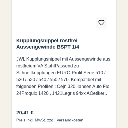
Kupplungsnippel rostfrei
Aussengewinde BSPT 1/4
JWL Kupplungsnippel mit Aussengewinde aus
rostfreiem VA StahlPassend zu
Schnellkupplungen EURO-Profil Serie 510 /
520 / 530 / 540 / 550 / 570. Kompatibel mit
folgenden Profilen : Cejn 320Hansen Auto Flo
24Proquix 1420 , 1421Legris 94xx AOetiker
SC Series CPrevost ESC 07 / ERC 07Rectus-
Tema 25, 26, 1600
Regulärer Preis:
20,41 €
Preis inkl. MwSt. zzgl. Versandkosten