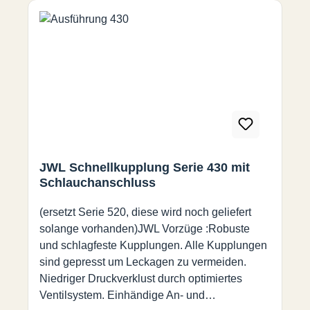
chließringgehärteter Stahl,
elox.Schutzringgehärteter Stahl,
elox.Kugelngehärteter
StahlPackungenNitrilgummiFederrostfreier
Federdraht
JWL Schnellkupplung Serie 430 mit
Schlauchanschluss
(ersetzt Serie 520, diese wird noch geliefert
solange vorhanden)JWL Vorzüge :Robuste
und schlagfeste Kupplungen. Alle Kupplungen
sind gepresst um Leckagen zu vermeiden.
Niedriger Druckverklust durch optimiertes
Ventilsystem. Einhändige An- und