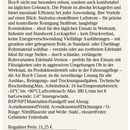
Boy® nicht nur besonders robust, sondern auch komfortabel
im täglichen Gebrauch. Die Pistole ist absolut leckagefrei und
bietet maximale Effizienz bei jeder Anwendung. Ihre Vorteile
auf einen Blick: Stufenlos einstellbarer Luftstrom – für präzise
und kontrollierte Reinigung Stoßfeste, langlebige
Konstruktion – ideal für den täglichen Einsatz in Werkstatt,
Industrie und Handwerk Leckagefrei – kein Druckverlust,
keine Energieverschwendung Vielfältige Ausführungen – mit
geradem oder gebogenem Rohr, in Standard- oder Überlänge
Rohrmaterial wählbar – verzinkt oder aus rostfreiem Edelstahl
Ideal für enge Stellen – durch schlanke, verlängerte
Rohrvarianten Edelstahl-Version – perfekt für den Einsatz mit
Flüssigkeiten oder in aggressiven Umgebungen Ob in der
Werkstatt, im Produktionsbetrieb oder in der Fahrzeugpflege –
die Air Boy® Classic ist die zuverlässige Lösung für alle
Ausblas-, Reinigungs- und Trocknungsaufgaben. Technische
Beschreibung:Max. Arbeitsdruck: 16 barTemperaturbereich:
-10°C bis +80°CLuftverbrauch: Max 380 L/min bei 8
barGewinde: 1/4” Innengewinde,
BSP/NPTMaterialien:Handgriff und Abzug:
AcetalkunststoffVentil: AcetalkunststoffDichtungen / O-
Ringe: NitrilBlasrohr und Welle: Stahl , eloxiertFeder:
Gehärteter Federdraht
Regulärer Preis:
11,25 €