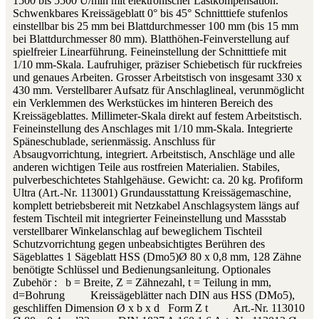
1500 bis 5500 U/min mit elektronischer Lastkompensation.
Schwenkbares Kreissägeblatt 0° bis 45° Schnitttiefe stufenlos
einstellbar bis 25 mm bei Blattdurchmesser 100 mm (bis 15 mm
bei Blattdurchmesser 80 mm). Blatthöhen-Feinverstellung auf
spielfreier Linearführung. Feineinstellung der Schnitttiefe mit
1/10 mm-Skala. Laufruhiger, präziser Schiebetisch für ruckfreies
und genaues Arbeiten. Grosser Arbeitstisch von insgesamt 330 x
430 mm. Verstellbarer Aufsatz für Anschlaglineal, verunmöglicht
ein Verklemmen des Werkstückes im hinteren Bereich des
Kreissägeblattes. Millimeter-Skala direkt auf festem Arbeitstisch.
Feineinstellung des Anschlages mit 1/10 mm-Skala. Integrierte
Späneschublade, serienmässig. Anschluss für
Absaugvorrichtung, integriert. Arbeitstisch, Anschläge und alle
anderen wichtigen Teile aus rostfreien Materialien. Stabiles,
pulverbeschichtetes Stahlgehäuse. Gewicht: ca. 20 kg. Profiform
Ultra (Art.-Nr. 113001) Grundausstattung Kreissägemaschine,
komplett betriebsbereit mit Netzkabel Anschlagsystem längs auf
festem Tischteil mit integrierter Feineinstellung und Massstab
verstellbarer Winkelanschlag auf beweglichem Tischteil
Schutzvorrichtung gegen unbeabsichtigtes Berühren des
Sägeblattes 1 Sägeblatt HSS (Dmo5)Ø 80 x 0,8 mm, 128 Zähne
benötigte Schlüssel und Bedienungsanleitung. Optionales
Zubehör : b = Breite, Z = Zähnezahl, t = Teilung in mm,
d=Bohrung Kreissägeblätter nach DIN aus HSS (DMo5),
geschliffen Dimension Ø x b x d Form Z t Art.-Nr. 113010