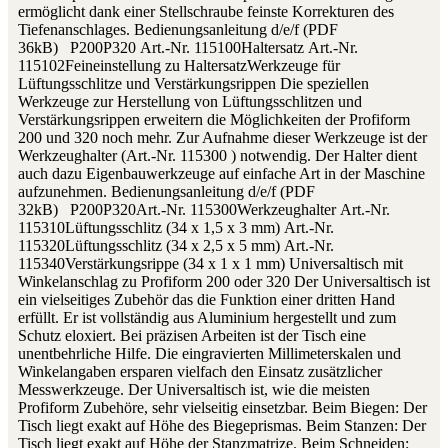
ermöglicht dank einer Stellschraube feinste Korrekturen des
Tiefenanschlages. Bedienungsanleitung d/e/f (PDF
36kB) P200P320 Art.-Nr. 115100Haltersatz Art.-Nr.
115102Feineinstellung zu HaltersatzWerkzeuge für
Lüftungsschlitze und Verstärkungsrippen Die speziellen
Werkzeuge zur Herstellung von Lüftungsschlitzen und
Verstärkungsrippen erweitern die Möglichkeiten der Profiform
200 und 320 noch mehr. Zur Aufnahme dieser Werkzeuge ist der
Werkzeughalter (Art.-Nr. 115300 ) notwendig. Der Halter dient
auch dazu Eigenbauwerkzeuge auf einfache Art in der Maschine
aufzunehmen. Bedienungsanleitung d/e/f (PDF
32kB) P200P320Art.-Nr. 115300Werkzeughalter Art.-Nr.
115310Lüftungsschlitz (34 x 1,5 x 3 mm) Art.-Nr.
115320Lüftungsschlitz (34 x 2,5 x 5 mm) Art.-Nr.
115340Verstärkungsrippe (34 x 1 x 1 mm) Universaltisch mit
Winkelanschlag zu Profiform 200 oder 320 Der Universaltisch ist
ein vielseitiges Zubehör das die Funktion einer dritten Hand
erfüllt. Er ist vollständig aus Aluminium hergestellt und zum
Schutz eloxiert. Bei präzisen Arbeiten ist der Tisch eine
unentbehrliche Hilfe. Die eingravierten Millimeterskalen und
Winkelangaben ersparen vielfach den Einsatz zusätzlicher
Messwerkzeuge. Der Universaltisch ist, wie die meisten
Profiform Zubehöre, sehr vielseitig einsetzbar. Beim Biegen: Der
Tisch liegt exakt auf Höhe des Biegeprismas. Beim Stanzen: Der
Tisch liegt exakt auf Höhe der Stanzmatrize. Beim Schneiden: