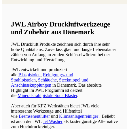
JWL Airboy Druckluftwerkzeuge
und Zubehör aus Dänemark
JWL Druckluft Produkte zeichnen sich durch ihre sehr
hohe Qualität aus. Zuverlässigkeit und lange Lebensdauer
zählen von Anfang an zu den Schlüsselwörtern bei der
Entwicklung und Herstellung.
JWL entwickelt und produziert
alle
Blaspistolen
,
Reinigungs- und
Strahlpistolen
,
Schläuche
,
Stecknippel und
Anschlusskupplungen
in Dänemark. Das absolute
Highlight im JWL Programm ist derzeit
die
Mineralstrahlpistole Soda Blaster
.
Aber auch für KFZ Werkstätten bietet JWL viele
interessante Werkzeuge und Hilfsmittel
wie
Bremsenentlüfter
und
Klimaanlagenreiniger
. Beliebt
ist auch der JWL
Jet Washer
als kostengünstige Alternative
zum Hochdruckreiniger.