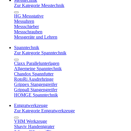
Messtechnik
Zur Kategorie Messtechnik
HG Messstative
Messuhren
Messschieber
Messschrauben
Messgeräte und Lehren
Spanntechnik
Zur Kategorie Spanntechnik
Claxx Parallelunterlagen
Allgemeine Spanntechnik
Chandox Spannfutter
RotoRi Ausdrehringe
Grippex Stangengreifer
Grippall Stangengreifer
HOMGE Spanntechnik
Entgratwerkzeuge
Zur Kategorie Entgratwerkzeuge
VHM Werkzeuge
Shaviv Handentgrater