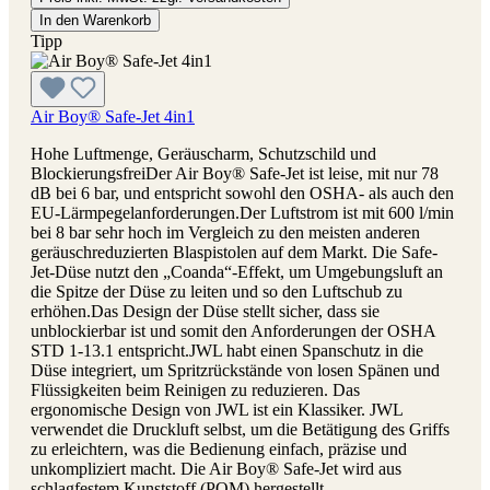
In den Warenkorb
Tipp
Air Boy® Safe-Jet 4in1
Hohe Luftmenge, Geräuscharm, Schutzschild und
BlockierungsfreiDer Air Boy® Safe-Jet ist leise, mit nur 78
dB bei 6 bar, und entspricht sowohl den OSHA- als auch den
EU-Lärmpegelanforderungen.Der Luftstrom ist mit 600 l/min
bei 8 bar sehr hoch im Vergleich zu den meisten anderen
geräuschreduzierten Blaspistolen auf dem Markt. Die Safe-
Jet-Düse nutzt den „Coanda“-Effekt, um Umgebungsluft an
die Spitze der Düse zu leiten und so den Luftschub zu
erhöhen.Das Design der Düse stellt sicher, dass sie
unblockierbar ist und somit den Anforderungen der OSHA
STD 1-13.1 entspricht.JWL habt einen Spanschutz in die
Düse integriert, um Spritzrückstände von losen Spänen und
Flüssigkeiten beim Reinigen zu reduzieren. Das
ergonomische Design von JWL ist ein Klassiker. JWL
verwendet die Druckluft selbst, um die Betätigung des Griffs
zu erleichtern, was die Bedienung einfach, präzise und
unkompliziert macht. Die Air Boy® Safe-Jet wird aus
schlagfestem Kunststoff (POM) hergestellt.