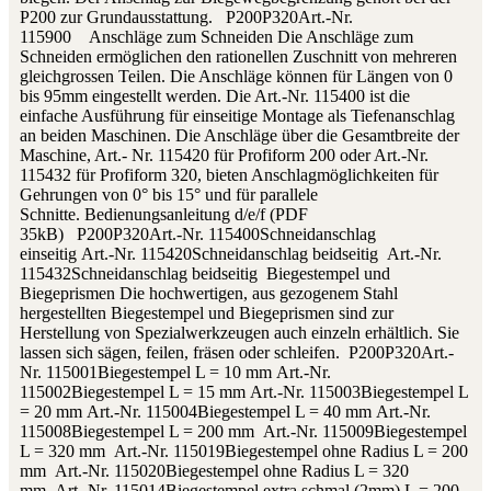
P200 zur Grundausstattung. P200P320Art.-Nr.
115900 Anschläge zum Schneiden Die Anschläge zum
Schneiden ermöglichen den rationellen Zuschnitt von mehreren
gleichgrossen Teilen. Die Anschläge können für Längen von 0
bis 95mm eingestellt werden. Die Art.-Nr. 115400 ist die
einfache Ausführung für einseitige Montage als Tiefenanschlag
an beiden Maschinen. Die Anschläge über die Gesamtbreite der
Maschine, Art.- Nr. 115420 für Profiform 200 oder Art.-Nr.
115432 für Profiform 320, bieten Anschlagmöglichkeiten für
Gehrungen von 0° bis 15° und für parallele
Schnitte. Bedienungsanleitung d/e/f (PDF
35kB) P200P320Art.-Nr. 115400Schneidanschlag
einseitig Art.-Nr. 115420Schneidanschlag beidseitig Art.-Nr.
115432Schneidanschlag beidseitig Biegestempel und
Biegeprismen Die hochwertigen, aus gezogenem Stahl
hergestellten Biegestempel und Biegeprismen sind zur
Herstellung von Spezialwerkzeugen auch einzeln erhältlich. Sie
lassen sich sägen, feilen, fräsen oder schleifen. P200P320Art.-
Nr. 115001Biegestempel L = 10 mm Art.-Nr.
115002Biegestempel L = 15 mm Art.-Nr. 115003Biegestempel L
= 20 mm Art.-Nr. 115004Biegestempel L = 40 mm Art.-Nr.
115008Biegestempel L = 200 mm Art.-Nr. 115009Biegestempel
L = 320 mm Art.-Nr. 115019Biegestempel ohne Radius L = 200
mm Art.-Nr. 115020Biegestempel ohne Radius L = 320
mm Art.-Nr. 115014Biegestempel extra schmal (2mm) L = 200