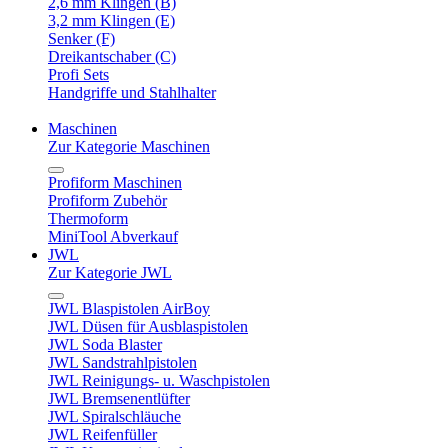
2,6 mm Klingen (B)
3,2 mm Klingen (E)
Senker (F)
Dreikantschaber (C)
Profi Sets
Handgriffe und Stahlhalter
Maschinen
Zur Kategorie Maschinen
Profiform Maschinen
Profiform Zubehör
Thermoform
MiniTool Abverkauf
JWL
Zur Kategorie JWL
JWL Blaspistolen AirBoy
JWL Düsen für Ausblaspistolen
JWL Soda Blaster
JWL Sandstrahlpistolen
JWL Reinigungs- u. Waschpistolen
JWL Bremsenentlüfter
JWL Spiralschläuche
JWL Reifenfüller