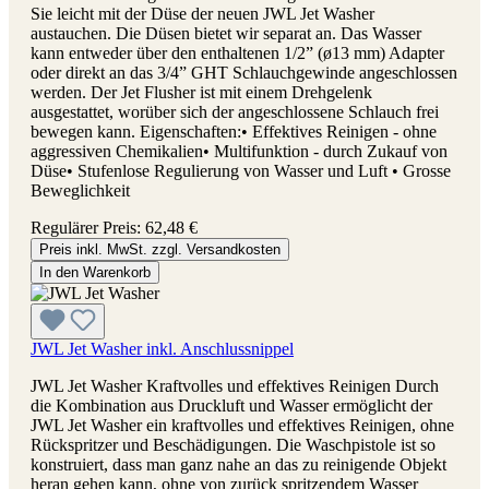
Sie leicht mit der Düse der neuen JWL Jet Washer
austauchen. Die Düsen bietet wir separat an. Das Wasser
kann entweder über den enthaltenen 1/2” (ø13 mm) Adapter
oder direkt an das 3/4” GHT Schlauchgewinde angeschlossen
werden. Der Jet Flusher ist mit einem Drehgelenk
ausgestattet, worüber sich der angeschlossene Schlauch frei
bewegen kann. Eigenschaften:• Effektives Reinigen - ohne
aggressiven Chemikalien• Multifunktion - durch Zukauf von
Düse• Stufenlose Regulierung von Wasser und Luft • Grosse
Beweglichkeit
Regulärer Preis:
62,48 €
Preis inkl. MwSt. zzgl. Versandkosten
In den Warenkorb
JWL Jet Washer inkl. Anschlussnippel
JWL Jet Washer Kraftvolles und effektives Reinigen Durch
die Kombination aus Druckluft und Wasser ermöglicht der
JWL Jet Washer ein kraftvolles und effektives Reinigen, ohne
Rückspritzer und Beschädigungen. Die Waschpistole ist so
konstruiert, dass man ganz nahe an das zu reinigende Objekt
heran gehen kann, ohne von zurück spritzendem Wasser