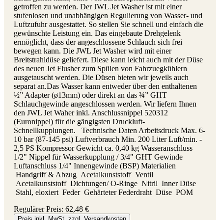
getroffen zu werden. Der JWL Jet Washer ist mit einer
stufenlosen und unabhängigen Regulierung von Wasser- und
Luftzufuhr ausgestattet. So stellen Sie schnell und einfach die
gewünschte Leistung ein. Das eingebaute Drehgelenk
ermöglicht, dass der angeschlossene Schlauch sich frei
bewegen kann. Die JWL Jet Washer wird mit einer
Breitstrahldüse geliefert. Diese kann leicht auch mit der Düse
des neuen Jet Flusher zum Spülen von Fahrzuegkühlern
ausgetauscht werden. Die Düsen bieten wir jeweils auch
separat an.Das Wasser kann entweder über den enthaltenen
½” Adapter (ø13mm) oder direkt an das ¾” GHT
Schlauchgewinde angeschlossen werden. Wir liefern Ihnen
den JWL Jet Waher inkl. Anschlussnippel 520312
(Euronippel) für die gängigsten Druckluft-
Schnellkupplungen. Technische Daten Arbeitsdruck Max. 6-
10 bar (87-145 psi) Luftverbrauch Min. 200 Liter Luft/min. -
2,5 PS Kompressor Gewicht ca. 0,40 kg Wasseranschluss
1/2" Nippel für Wasserkupplung / 3/4" GHT Gewinde
Luftanschluss 1/4" Innengewinde (BSP) Materialien
Handgriff & Abzug Acetalkunststoff Ventil
Acetalkunststoff Dichtungen/ O-Ringe Nitril Inner Düse
Stahl, eloxiert Feder Gehärteter Federdraht Düse POM
Regulärer Preis:
62,48 €
Preis inkl. MwSt. zzgl. Versandkosten