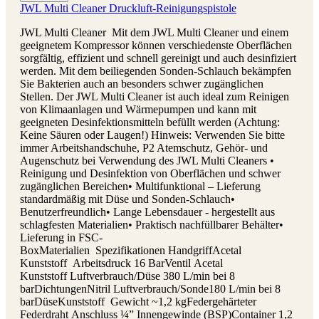
JWL Multi Cleaner Druckluft-Reinigungspistole
JWL Multi Cleaner Mit dem JWL Multi Cleaner und einem
geeignetem Kompressor können verschiedenste Oberflächen
sorgfältig, effizient und schnell gereinigt und auch desinfiziert
werden. Mit dem beiliegenden Sonden-Schlauch bekämpfen
Sie Bakterien auch an besonders schwer zugänglichen
Stellen. Der JWL Multi Cleaner ist auch ideal zum Reinigen
von Klimaanlagen und Wärmepumpen und kann mit
geeigneten Desinfektionsmitteln befüllt werden (Achtung:
Keine Säuren oder Laugen!) Hinweis: Verwenden Sie bitte
immer Arbeitshandschuhe, P2 Atemschutz, Gehör- und
Augenschutz bei Verwendung des JWL Multi Cleaners •
Reinigung und Desinfektion von Oberflächen und schwer
zugänglichen Bereichen• Multifunktional – Lieferung
standardmäßig mit Düse und Sonden-Schlauch•
Benutzerfreundlich• Lange Lebensdauer - hergestellt aus
schlagfesten Materialien• Praktisch nachfüllbarer Behälter•
Lieferung in FSC-
BoxMaterialien Spezifikationen HandgriffAcetal
Kunststoff Arbeitsdruck 16 BarVentil Acetal
Kunststoff Luftverbrauch/Düse 380 L/min bei 8
barDichtungenNitril Luftverbrauch/Sonde180 L/min bei 8
barDüseKunststoff Gewicht ~1,2 kgFedergehärteter
Federdraht Anschluss ¼” Innengewinde (BSP)Container 1,2