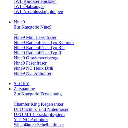
JWL Karosseriepistolen
JWL Ölabsauger
JWL Anschlusskupplungen
Nine9
Zur Kategorie Nine9
Nine9 Mini-Fasenfräser
Nine9 Radienfräser Typ RC mini
Nine9 Radienfräser Typ RC
Nine9 Radienfräser Typ R
Nine9 Gravierwerkzeuge
Nine9 Fasenfräser
Nine9 NC Helix Drill
Nine9 NC-Anbohrer
SLOKY
Zerspanung
Zur Kategorie Zerspanung
Chamfer King Kegelsenker
UFO Schlitz- und Nutenfräser
UFO MILL Fräskopfsystem
Y.T. NC-Anbohrer
Sägeblätter / Scheibenfräser