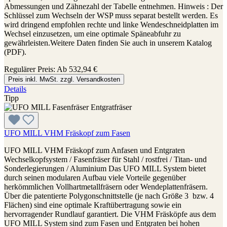
Abmessungen und Zähnezahl der Tabelle entnehmen. Hinweis : Der
Schlüssel zum Wechseln der WSP muss separat bestellt werden. Es
wird dringend empfohlen rechte und linke Wendeschneidplatten im
Wechsel einzusetzen, um eine optimale Späneabfuhr zu
gewährleisten.Weitere Daten finden Sie auch in unserem Katalog
(PDF).
Regulärer Preis:
Ab
532,94 €
Preis inkl. MwSt. zzgl. Versandkosten
Details
Tipp
UFO MILL VHM Fräskopf zum Fasen
UFO MILL VHM Fräskopf zum Anfasen und Entgraten
Wechselkopfsystem / Fasenfräser für Stahl / rostfrei / Titan- und
Sonderlegierungen / Aluminium Das UFO MILL System bietet
durch seinen modularen Aufbau viele Vorteile gegenüber
herkömmlichen Vollhartmetallfräsern oder Wendeplattenfräsern.
Über die patentierte Polygonschnittstelle (je nach Größe 3 bzw. 4
Flächen) sind eine optimale Kraftübertragung sowie ein
hervorragender Rundlauf garantiert. Die VHM Fräsköpfe aus dem
UFO MILL System sind zum Fasen und Entgraten bei hohen