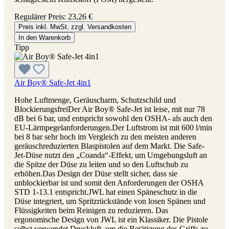
Regulärer Preis:
23,26 €
Preis inkl. MwSt. zzgl. Versandkosten
In den Warenkorb
Tipp
Air Boy® Safe-Jet 4in1
Hohe Luftmenge, Geräuscharm, Schutzschild und
BlockierungsfreiDer Air Boy® Safe-Jet ist leise, mit nur 78
dB bei 6 bar, und entspricht sowohl den OSHA- als auch den
EU-Lärmpegelanforderungen.Der Luftstrom ist mit 600 l/min
bei 8 bar sehr hoch im Vergleich zu den meisten anderen
geräuschreduzierten Blaspistolen auf dem Markt. Die Safe-
Jet-Düse nutzt den „Coanda“-Effekt, um Umgebungsluft an
die Spitze der Düse zu leiten und so den Luftschub zu
erhöhen.Das Design der Düse stellt sicher, dass sie
unblockierbar ist und somit den Anforderungen der OSHA
STD 1-13.1 entspricht.JWL hat einen Späneschutz in die
Düse integriert, um Spritzrückstände von losen Spänen und
Flüssigkeiten beim Reinigen zu reduzieren. Das
ergonomische Design von JWL ist ein Klassiker. Die Pistole
selbst verwendet Druckluft, um die Betätigung des Griffs zu