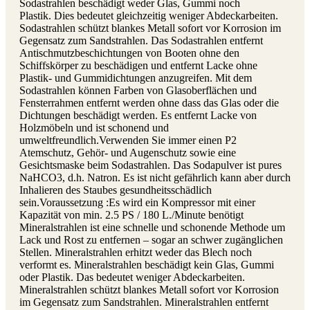
Sodastrahlen beschädigt weder Glas, Gummi noch
Plastik. Dies bedeutet gleichzeitig weniger Abdeckarbeiten.
Sodastrahlen schützt blankes Metall sofort vor Korrosion im
Gegensatz zum Sandstrahlen. Das Sodastrahlen entfernt
Antischmutzbeschichtungen von Booten ohne den
Schiffskörper zu beschädigen und entfernt Lacke ohne
Plastik- und Gummidichtungen anzugreifen. Mit dem
Sodastrahlen können Farben von Glasoberflächen und
Fensterrahmen entfernt werden ohne dass das Glas oder die
Dichtungen beschädigt werden. Es entfernt Lacke von
Holzmöbeln und ist schonend und
umweltfreundlich.Verwenden Sie immer einen P2
Atemschutz, Gehör- und Augenschutz sowie eine
Gesichtsmaske beim Sodastrahlen. Das Sodapulver ist pures
NaHCO3, d.h. Natron. Es ist nicht gefährlich kann aber durch
Inhalieren des Staubes gesundheitsschädlich
sein.Voraussetzung :Es wird ein Kompressor mit einer
Kapazität von min. 2.5 PS / 180 L./Minute benötigt
Mineralstrahlen ist eine schnelle und schonende Methode um
Lack und Rost zu entfernen – sogar an schwer zugänglichen
Stellen. Mineralstrahlen erhitzt weder das Blech noch
verformt es. Mineralstrahlen beschädigt kein Glas, Gummi
oder Plastik. Das bedeutet weniger Abdeckarbeiten.
Mineralstrahlen schützt blankes Metall sofort vor Korrosion
im Gegensatz zum Sandstrahlen. Mineralstrahlen entfernt