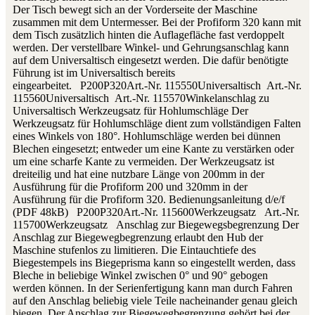
Der Tisch bewegt sich an der Vorderseite der Maschine
zusammen mit dem Untermesser. Bei der Profiform 320 kann mit
dem Tisch zusätzlich hinten die Auflagefläche fast verdoppelt
werden. Der verstellbare Winkel- und Gehrungsanschlag kann
auf dem Universaltisch eingesetzt werden. Die dafür benötigte
Führung ist im Universaltisch bereits
eingearbeitet. P200P320Art.-Nr. 115550Universaltisch Art.-Nr.
115560Universaltisch Art.-Nr. 115570Winkelanschlag zu
Universaltisch Werkzeugsatz für Hohlumschläge Der
Werkzeugsatz für Hohlumschläge dient zum vollständigen Falten
eines Winkels von 180°. Hohlumschläge werden bei dünnen
Blechen eingesetzt; entweder um eine Kante zu verstärken oder
um eine scharfe Kante zu vermeiden. Der Werkzeugsatz ist
dreiteilig und hat eine nutzbare Länge von 200mm in der
Ausführung für die Profiform 200 und 320mm in der
Ausführung für die Profiform 320. Bedienungsanleitung d/e/f
(PDF 48kB) P200P320Art.-Nr. 115600Werkzeugsatz Art.-Nr.
115700Werkzeugsatz Anschlag zur Biegewegsbegrenzung Der
Anschlag zur Biegewegbegrenzung erlaubt den Hub der
Maschine stufenlos zu limitieren. Die Eintauchtiefe des
Biegestempels ins Biegeprisma kann so eingestellt werden, dass
Bleche in beliebige Winkel zwischen 0° und 90° gebogen
werden können. In der Serienfertigung kann man durch Fahren
auf den Anschlag beliebig viele Teile nacheinander genau gleich
biegen. Der Anschlag zur Biegewegbegrenzung gehört bei der