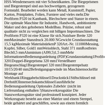
HSS-Wendemessern mit vier Schneidkanten. Die Biegeprismen
und Biegestempel sind aus hochwertigem, gezogenem
Formstahl. Bearbeitet werden kann Metall, Kunststoff, Papier,
Karton, Printplatten, Folien, Furniere und vieles mehr.Die
Profiform P320 ist Kantbank, Blechschere und Stanze in einem.
Die optimale Maschine für Industrie, Handwerk, ambitionierte
Maker und den gehobenen Modellbau. Präzise, robust und
qualitativ nicht zu vergleichen mit billigen Importmaschinen. Die
Profiform P320 ist eine Klasse für sich.Nutzbare Breite 320
mmMaximaler Stanzdruck 20.000 NGewicht Grundausstattung
15,5 kgMaximale MaterialstärkenP 320Art.-Nr. 111000Messing,
Kupfer, Silber, Gold1 mmWeissblech, Stahl 371 mmRostfreies
Blech0,5 mmAluminium (Al99,5)1,5 mmMehr
InformationenBedienungsanleitung (PDF)Grundausstattung1Profif
3201Doppel-Biegeprisma 320 mm1Verstellbarer
Biegeanschlag1Biegestempel 320 mm1Biegestempelsatz
10/15/20/40 mm2Befestigungsgewinde im Maschinensockelfür
Montage auf
Werkbank1Ringgabelschlüssel1Druckstück1Stiftschlüssel mit
Drehstift3Innensechskantschlüssel1ausführliche
Bedienungsanleitung Optionales Zubehör :(nicht im
Lieferumfang enthalten !)Stanzwerkzeugsätze Die
Stanzwerkzeugsätze sind professionell konzipiert. Jeder
Werkzeugsatz besteht aus einer Matrize und einem Stempel,
beide gehärtet und geschliffen, sowie aus einem formlich