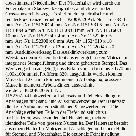
abgestimmten Niederhalter. Der Niederhalter wird durch ein
Federpaket im Stanzwerkzeughalter, ähnlich wie in der
Grossstanzerei, bewegt. Es sind runde, quadratische und
rechteckige Stanzen erhältlich. P200P320Art.-Nr. 115110Ø 3
mm Art.-Nr. 115120Ø 4 mm Art.-Nr. 115130Ø 5 mm Art.-Nr.
115140Ø 6 mm Art.-Nr. 115150Ø 8 mm Art.-Nr. 115160Ø
10mm Art.-Nr. 1152104 x 4 mm Art.-Nr. 1152206 x 6
mm Art.-Nr. 1152308 x 8 mm Art.-Nr. 11524010 x 10
mm Art.-Nr. 11525012 x 12 mm Art.-Nr. 1152604 x 20
mm Ausklinkwerkzeug Das Ausklinkwerkzeug zum
Wegstanzen von Ecken, besteht aus einer gehärteten Matrize mit
integrierter Stempelführung und einem gehärteten Stempel. Das
Werkzeug ist so ausgelegt, dass Ecken von 1x1mm bis 70x70mm
(100x100mm mit Profiform 320) ausgeklinkt werden können.
Masse bis 12x12mm können in einem Arbeitsgang, grössere
Masse in mehreren Arbeitsgängen ausgeklinkt
werden. P200P320 Art.-Nr.
115270Ausklinkwerkzeug Haltersatz und Feineinstellung mit
Anschlägen für Stanz- und Ausklinkwerkzeuge Der Haltersatz
dient zur Aufnahme von sämtlichen Stanzwerkzeugen. Die
Anschläge erlauben Teile in der Tiefe und seitlich zu
positionieren, was besonders bei Herstellung mehrerer
identischer Teile von grossem Nutzen ist. Der Haltersatz besteht
aus einem Halter für Matrizen mit Anschlägen und einem Halter
für Stempel und Niederhalter. Die optionale Feineinstellung