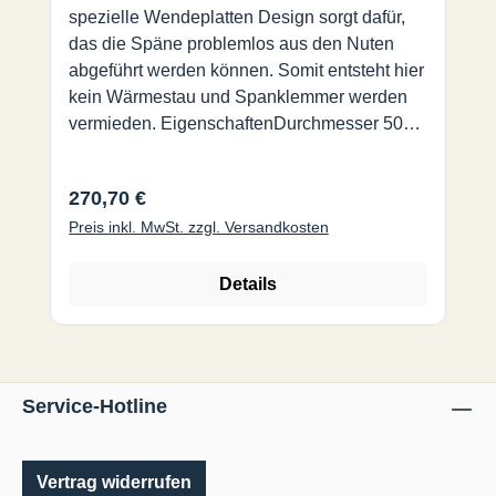
spezielle Wendeplatten Design sorgt dafür,
das die Späne problemlos aus den Nuten
abgeführt werden können. Somit entsteht hier
kein Wärmestau und Spanklemmer werden
vermieden. EigenschaftenDurchmesser 50
mm, Nutbreiten von 4 mm bis 12 mm. Es ist
eine Vielzahl von Kombinationen mit einem
Regulärer Preis:
270,70 €
Halter und unterschiedlichen Breiten möglich.
Preis inkl. MwSt. zzgl. Versandkosten
Der Halter mit UFO-
Kegel-/Polygonschnittstelle, die eine
ausgezeichnete Kraftübertragung bietet und
Details
zu einer hervorragenden Werkzeugstandzeit
führt. Der Schaft ist nicht nur als T-
Nutenfräser, sondern auch für 5 weitere
verschiedene Wendeplatten der UFO-Familie
Service-Hotline
erhältlich. Spezifikation Durchmesser: 50 mm
Dicken/Breiten: 4-12 mm Verfügbare
Halterlängen: 40-170 Lieferung ohne
Vertrag widerrufen
Wendeschneidplatten.