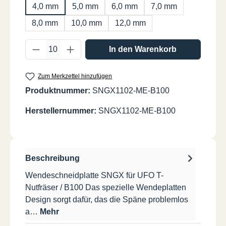
4,0 mm
5,0 mm
6,0 mm
7,0 mm
8,0 mm
10,0 mm
12,0 mm
Produkt Anzahl: Gib den gewünschten Wer
In den Warenkorb
Zum Merkzettel hinzufügen
Produktnummer:
SNGX1102-ME-B100
Herstellernummer:
SNGX1102-ME-B100
Beschreibung
Wendeschneidplatte SNGX für UFO T-
Nutfräser / B100 Das spezielle Wendeplatten
Design sorgt dafür, das die Späne problemlos
a…
Mehr