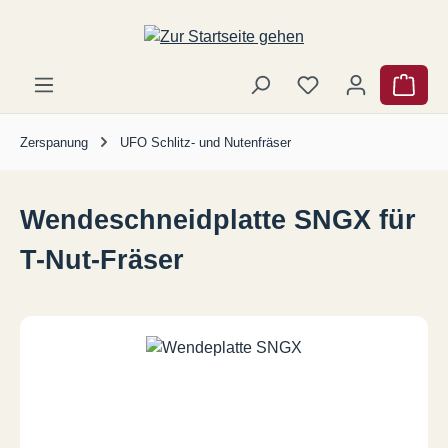
Zum Hauptinhalt springen
Ware
Zerspanung
UFO Schlitz- und Nutenfräser
Wendeschneidplatte SNGX für
T-Nut-Fräser
Bildergalerie überspringen