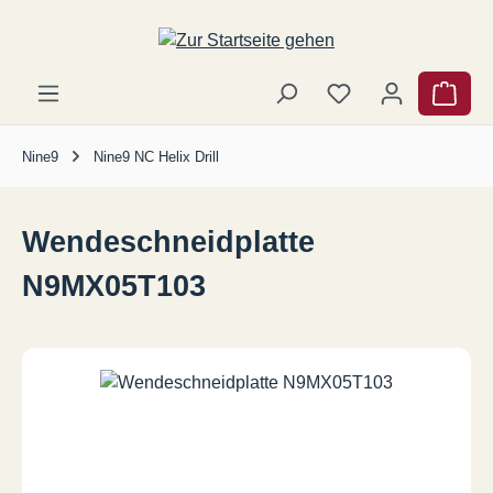
Zum Hauptinhalt springen
Ware
Nine9
Nine9 NC Helix Drill
Wendeschneidplatte
N9MX05T103
Bildergalerie überspringen