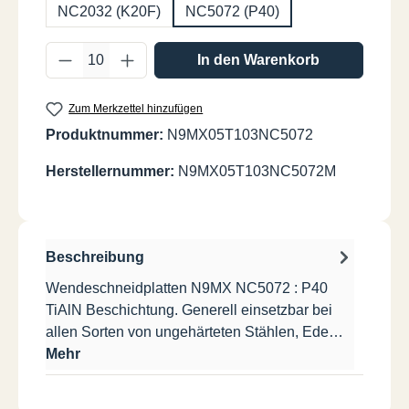
NC2032 (K20F)
NC5072 (P40)
Produkt Anzahl: Gib den gewünschten Wer
In den Warenkorb
Zum Merkzettel hinzufügen
Produktnummer:
N9MX05T103NC5072
Herstellernummer:
N9MX05T103NC5072M
Beschreibung
Wendeschneidplatten N9MX NC5072 : P40
TiAlN Beschichtung. Generell einsetzbar bei
allen Sorten von ungehärteten Stählen, Ede…
Mehr