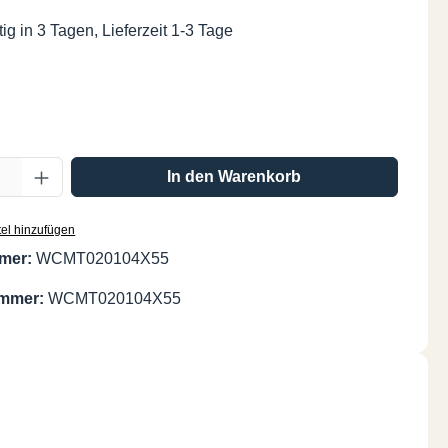
ig in 3 Tagen, Lieferzeit 1-3 Tage
ählen
Anzahl: Gib den gewünschten Wert ein oder
In den Warenkorb
el hinzufügen
mer:
WCMT020104X55
ummer:
WCMT020104X55