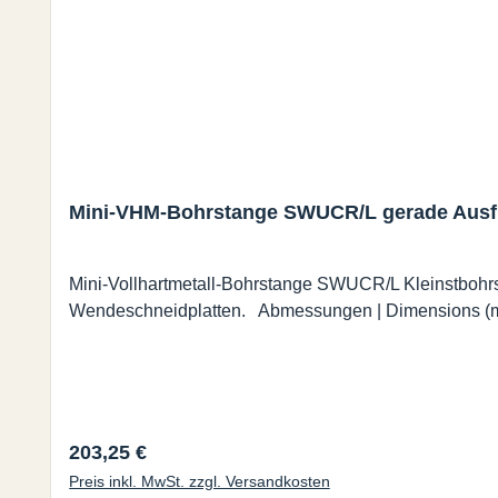
Mini-VHM-Bohrstange SWUCR/L gerade Ausf
Mini-Vollhartmetall-Bohrstange SWUCR/L Kleinstbohr
Regulärer Preis:
203,25 €
Preis inkl. MwSt. zzgl. Versandkosten