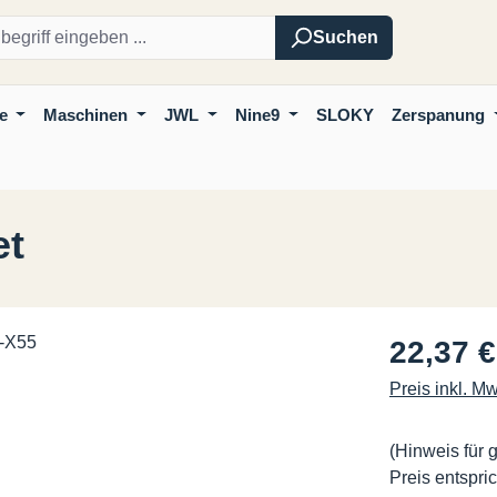
Suchen
e
Maschinen
JWL
Nine9
SLOKY
Zerspanung
et
Regulärer Pre
22,37 €
Preis inkl. M
(Hinweis für 
Preis entspric