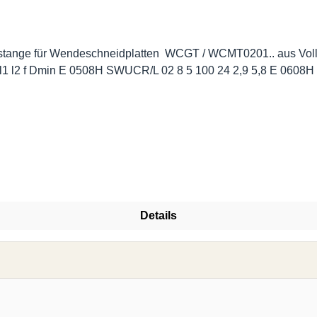
stange für Wendeschneidplatten WCGT / WCMT0201.. aus Vollh
Abmessungen | Dimensions (mm.)
Details