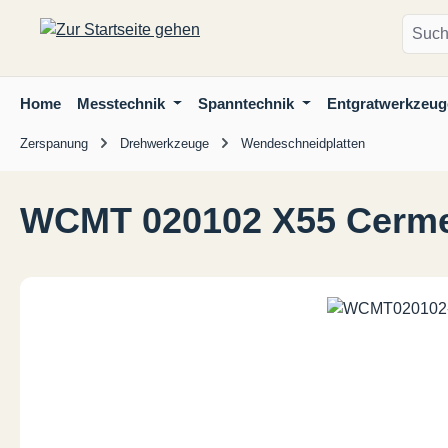
m Hauptinhalt springen
Zur Suche springen
Zur Hauptnavigation springen
Home
Messtechnik
Spanntechnik
Entgratwerkzeug
Zerspanung
Drehwerkzeuge
Wendeschneidplatten
WCMT 020102 X55 Cerm
Bildergalerie überspringen