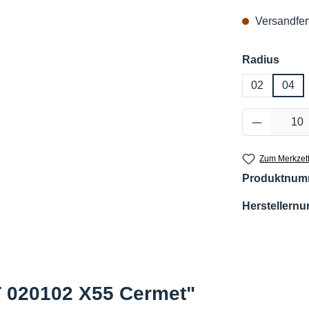
Versandfert
ausw
Radius
02
04
Produkt 
Zum Merkzett
Produktnum
Herstellern
 020102 X55 Cermet"