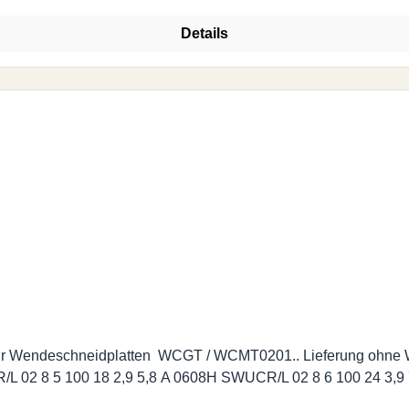
Details
chneidplatten WCGT / WCMT0201.. Lieferung ohne Wendeschneidplatten. 
(mm.) Bestell-Nr. d d1 l1 l2 f Dmin A 0508H SWUCR/L 02 8 5 100 18 2,9 5,8 A 0608H SWUCR/L 02 8 6 100 24