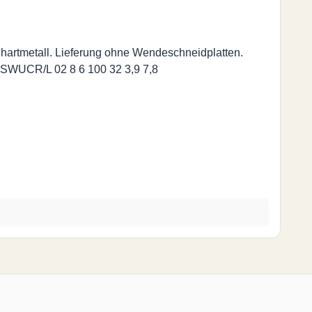
artmetall. Lieferung ohne Wendeschneidplatten.
 Bestell-Nr. d d1 l1 l2 f Dmin E 0508H SWUCR/L 02 8 5 100 24 2,9 5,8 E 0608H SWUCR/L 02 8 6 100 32 3,9 7,8