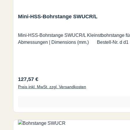
Mini-HSS-Bohrstange SWUCR/L
Mini-HSS-Bohrstange SWUCR/L Kleinstbohrstange fü
Regulärer Preis:
127,57 €
Preis inkl. MwSt. zzgl. Versandkosten