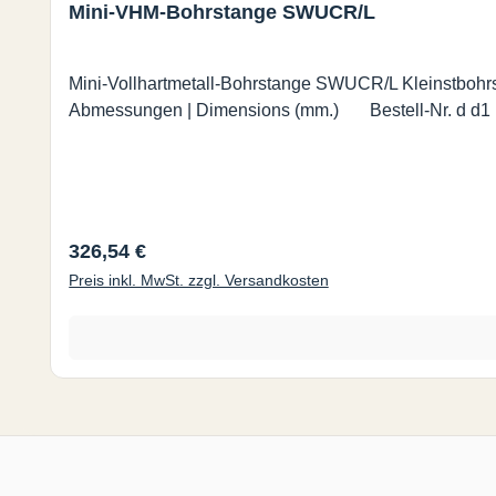
Mini-VHM-Bohrstange SWUCR/L
Mini-Vollhartmetall-Bohrstange SWUCR/L Kleinstbohr
Regulärer Preis:
326,54 €
Preis inkl. MwSt. zzgl. Versandkosten