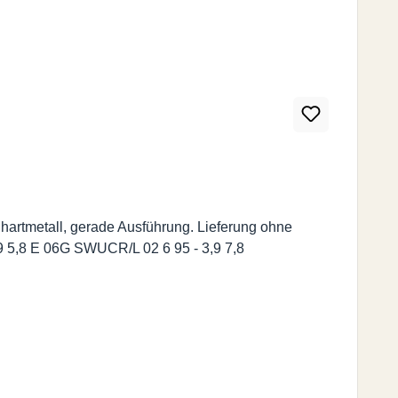
rtmetall, gerade Ausführung. Lieferung ohne
Wendeschneidplatten. Abmessungen | Dimensions (mm.) Bestell-Nr. d l1 l2 f Dmin E 05F SWUCR/L 02 5 85 - 2,9 5,8 E 06G SWUCR/L 02 6 95 - 3,9 7,8