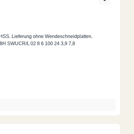
HSS. Lieferung ohne Wendeschneidplatten.
 (mm.) Bestell-Nr. d d1 l1 l2 f Dmin AH 0508H SWUCR/L 02 8 5 100 18 2,9 5,8 AH 0608H SWUCR/L 02 8 6 100 24 3,9 7,8