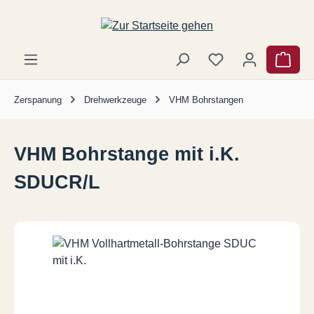
Zum Hauptinhalt springen
Ware
Zerspanung
Drehwerkzeuge
VHM Bohrstangen
VHM Bohrstange mit i.K.
SDUCR/L
Bildergalerie überspringen