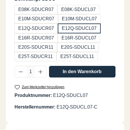
E08K-SDUCR07
E08K-SDUCL07
E10M-SDUCR07
E10M-SDUCL07
E12Q-SDUCR07
E12Q-SDUCL07
E16R-SDUCR07
E16R-SDUCL07
E20S-SDUCR11
E20S-SDUCL11
E25T-SDUCR11
E25T-SDUCL11
Produkt Anzahl: Gib den gewünschten Wer
In den Warenkorb
Zum Merkzettel hinzufügen
Produktnummer:
E12Q-SDUCL07
Herstellernummer:
E12Q-SDUCL.07-C