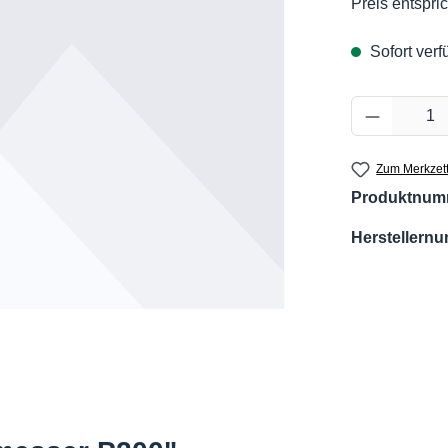
Preis entspric
Sofort verfü
Produkt 
Zum Merkzett
Produktnum
Herstellern