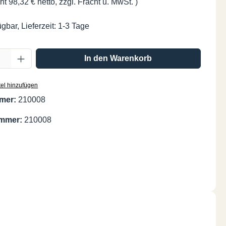
ht 98,32 € netto, zzgl. Fracht u. MwSt. )
gbar, Lieferzeit: 1-3 Tage
Anzahl: Gib den gewünschten Wert ein oder
In den Warenkorb
el hinzufügen
mer:
210008
ummer:
210008