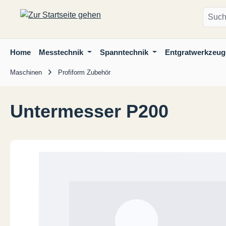
m Hauptinhalt springen
Zur Suche springen
Zur Hauptnavigation springen
Home
Messtechnik
Spanntechnik
Entgratwerkzeug
Maschinen
Profiform Zubehör
Untermesser P200
Bildergalerie überspringen