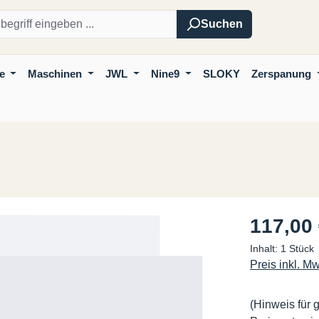
Suchen
e
Maschinen
JWL
Nine9
SLOKY
Zerspanung
Regulärer Pre
117,00
Inhalt:
1 Stück
Preis inkl. M
(Hinweis für 