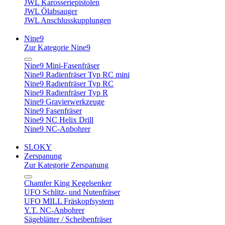
JWL Karosseriepistolen
JWL Ölabsauger
JWL Anschlusskupplungen
Nine9
Zur Kategorie Nine9
Nine9 Mini-Fasenfräser
Nine9 Radienfräser Typ RC mini
Nine9 Radienfräser Typ RC
Nine9 Radienfräser Typ R
Nine9 Gravierwerkzeuge
Nine9 Fasenfräser
Nine9 NC Helix Drill
Nine9 NC-Anbohrer
SLOKY
Zerspanung
Zur Kategorie Zerspanung
Chamfer King Kegelsenker
UFO Schlitz- und Nutenfräser
UFO MILL Fräskopfsystem
Y.T. NC-Anbohrer
Sägeblätter / Scheibenfräser