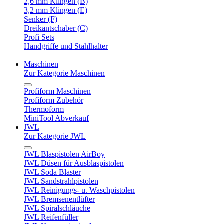
2,6 mm Klingen (B)
3,2 mm Klingen (E)
Senker (F)
Dreikantschaber (C)
Profi Sets
Handgriffe und Stahlhalter
Maschinen
Zur Kategorie Maschinen
Profiform Maschinen
Profiform Zubehör
Thermoform
MiniTool Abverkauf
JWL
Zur Kategorie JWL
JWL Blaspistolen AirBoy
JWL Düsen für Ausblaspistolen
JWL Soda Blaster
JWL Sandstrahlpistolen
JWL Reinigungs- u. Waschpistolen
JWL Bremsenentlüfter
JWL Spiralschläuche
JWL Reifenfüller