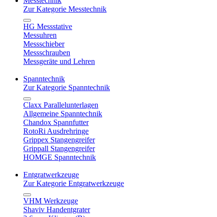
Messtechnik
Zur Kategorie Messtechnik
HG Messstative
Messuhren
Messschieber
Messschrauben
Messgeräte und Lehren
Spanntechnik
Zur Kategorie Spanntechnik
Claxx Parallelunterlagen
Allgemeine Spanntechnik
Chandox Spannfutter
RotoRi Ausdrehringe
Grippex Stangengreifer
Grippall Stangengreifer
HOMGE Spanntechnik
Entgratwerkzeuge
Zur Kategorie Entgratwerkzeuge
VHM Werkzeuge
Shaviv Handentgrater