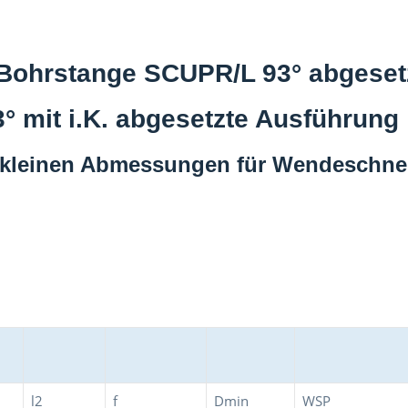
-Bohrstange SCUPR/L 93° abgeset
 mit i.K. abgesetzte Ausführung
n kleinen Abmessungen für Wendeschne
l2
f
Dmin
WSP