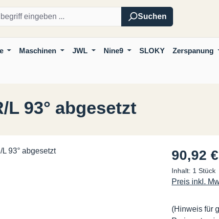
Suchen
e
Maschinen
JWL
Nine9
SLOKY
Zerspanung
L 93° abgesetzt
Regulärer Pre
90,92 €
Inhalt:
1 Stück
Preis inkl. M
(Hinweis für 