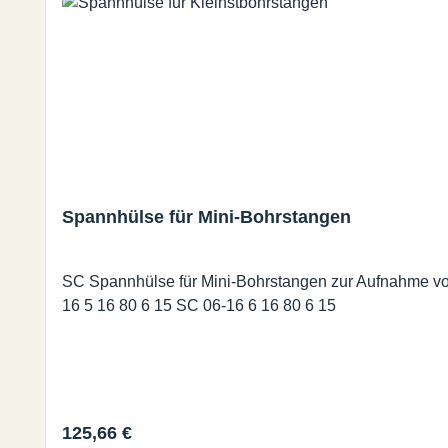
Spannhülse für Mini-Bohrstangen
SC Spannhülse für Mini-Bohrstangen zur Aufnahme von Kleinstbohrstangen Abmessungen | Dimensions (mm.) Bestell-
16 5 16 80 6 15 SC 06-16 6 16 80 6 15
Regulärer Preis:
125,66 €