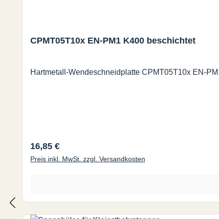
CPMT05T10x EN-PM1 K400 beschichtet
Hartmetall-Wendeschneidplatte CPMT05T10x EN-PM1 
Regulärer Preis:
16,85 €
Preis inkl. MwSt. zzgl. Versandkosten