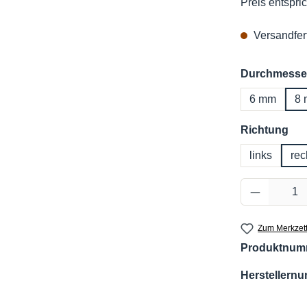
Preis entspric
Versandfert
Durchmesse
6 mm
8
au
Richtung
links
rec
Produkt 
Zum Merkzett
Produktnum
Herstellern