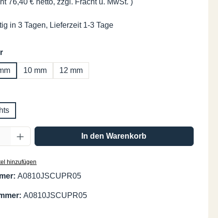
ht 76,40 € netto, zzgl. Fracht u. MwSt. )
ig in 3 Tagen, Lieferzeit 1-3 Tage
auswählen
r
 mm
10 mm
12 mm
swählen
hts
Anzahl: Gib den gewünschten Wert ein oder
In den Warenkorb
el hinzufügen
mer:
A0810JSCUPR05
ummer:
A0810JSCUPR05