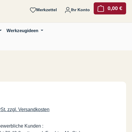
0,00 €
Ware
Merkzettel
Ihr Konto
Werkzeugideen
is:
wSt. zzgl. Versandkosten
gewerbliche Kunden :