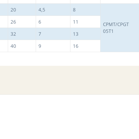
20
4,5
8
26
6
11
CPMT/CPGT
05T1
32
7
13
40
9
16