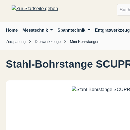
m Hauptinhalt springen
Zur Suche springen
Zur Hauptnavigation springen
Home
Messtechnik
Spanntechnik
Entgratwerkzeug
Zerspanung
Drehwerkzeuge
Mini Bohrstangen
Stahl-Bohrstange SCUPR/
Bildergalerie überspringen