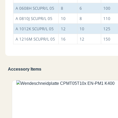
A 0608H SCUPR/L 05
8
6
100
A 0810J SCUPR/L 05
10
8
110
A 1012K SCUPR/L 05
12
10
125
A 1216M SCUPR/L 05
16
12
150
Accessory Items
Produktgalerie überspringen