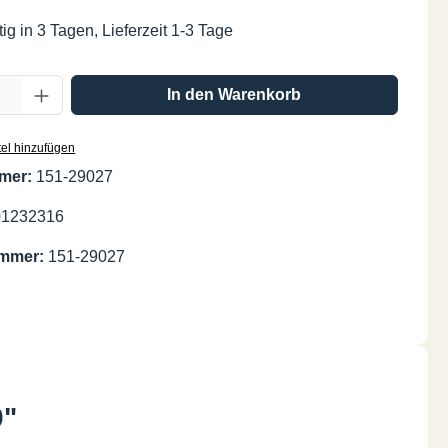
ig in 3 Tagen, Lieferzeit 1-3 Tage
Anzahl: Gib den gewünschten Wert ein oder
In den Warenkorb
el hinzufügen
mer:
151-29027
01232316
ummer:
151-29027
0"