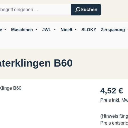
Suchen
e
Maschinen
JWL
Nine9
SLOKY
Zerspanung
terklingen B60
Regulärer Pre
4,52 €
Preis inkl. M
(Hinweis für 
Preis entspric