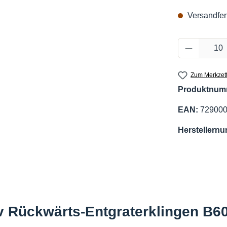
Versandfert
Produkt 
Zum Merkzett
Produktnum
EAN:
72900
Herstellern
v Rückwärts-Entgraterklingen B6