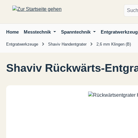
m Hauptinhalt springen
Zur Suche springen
Zur Hauptnavigation springen
Home
Messtechnik
Spanntechnik
Entgratwerkzeug
Entgratwerkzeuge
Shaviv Handentgrater
2,6 mm Klingen (B)
Shaviv Rückwärts-Entgra
Bildergalerie überspringen