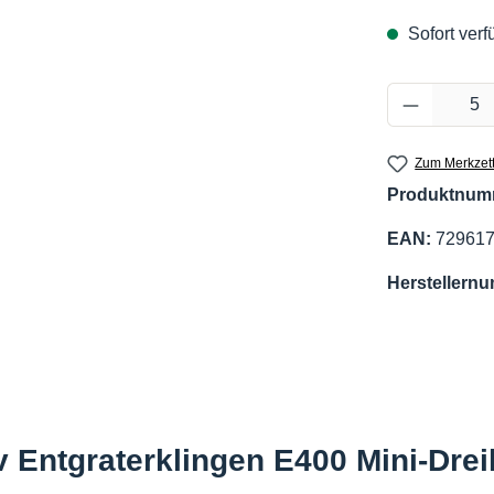
Sofort verfü
Produkt 
Zum Merkzett
Produktnum
EAN:
72961
Herstellern
 Entgraterklingen E400 Mini-Dre