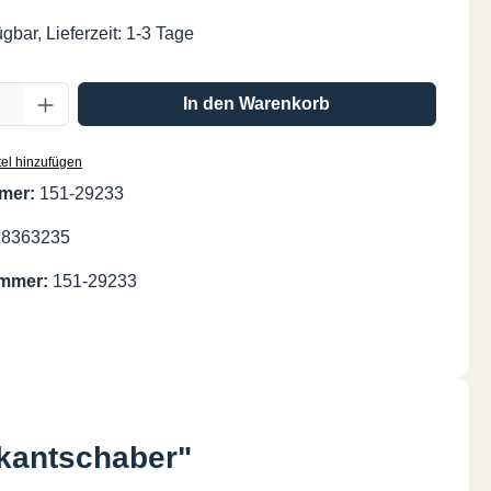
gbar, Lieferzeit: 1-3 Tage
Anzahl: Gib den gewünschten Wert ein oder
In den Warenkorb
el hinzufügen
mer:
151-29233
78363235
ummer:
151-29233
ikantschaber"