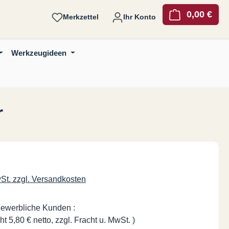
0,00 €
Ware
Merkzettel
Ihr Konto
Werkzeugideen
r
is:
wSt. zzgl. Versandkosten
gewerbliche Kunden :
ht 5,80 € netto, zzgl. Fracht u. MwSt. )