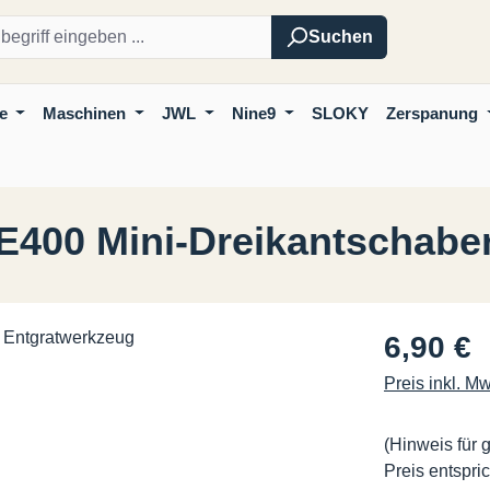
Suchen
e
Maschinen
JWL
Nine9
SLOKY
Zerspanung
 E400 Mini-Dreikantschabe
Regulärer Pre
6,90 €
Preis inkl. M
(Hinweis für 
Preis entspric