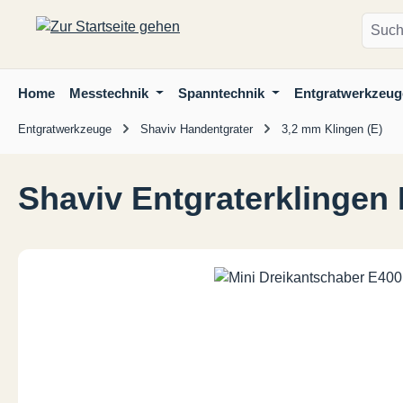
m Hauptinhalt springen
Zur Suche springen
Zur Hauptnavigation springen
Home
Messtechnik
Spanntechnik
Entgratwerkzeug
Entgratwerkzeuge
Shaviv Handentgrater
3,2 mm Klingen (E)
Shaviv Entgraterklingen
Bildergalerie überspringen