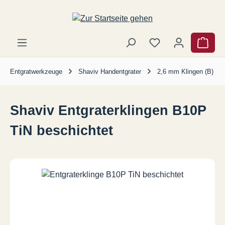
Zum Hauptinhalt springen
Ware
Entgratwerkzeuge
Shaviv Handentgrater
2,6 mm Klingen (B)
Shaviv Entgraterklingen B10P
TiN beschichtet
Bildergalerie überspringen