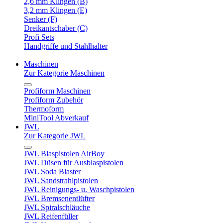
2,6 mm Klingen (B)
3,2 mm Klingen (E)
Senker (F)
Dreikantschaber (C)
Profi Sets
Handgriffe und Stahlhalter
Maschinen
Zur Kategorie Maschinen
Profiform Maschinen
Profiform Zubehör
Thermoform
MiniTool Abverkauf
JWL
Zur Kategorie JWL
JWL Blaspistolen AirBoy
JWL Düsen für Ausblaspistolen
JWL Soda Blaster
JWL Sandstrahlpistolen
JWL Reinigungs- u. Waschpistolen
JWL Bremsenentlüfter
JWL Spiralschläuche
JWL Reifenfüller