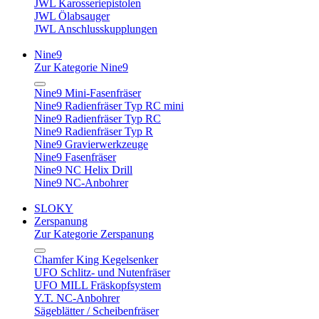
JWL Karosseriepistolen
JWL Ölabsauger
JWL Anschlusskupplungen
Nine9
Zur Kategorie Nine9
Nine9 Mini-Fasenfräser
Nine9 Radienfräser Typ RC mini
Nine9 Radienfräser Typ RC
Nine9 Radienfräser Typ R
Nine9 Gravierwerkzeuge
Nine9 Fasenfräser
Nine9 NC Helix Drill
Nine9 NC-Anbohrer
SLOKY
Zerspanung
Zur Kategorie Zerspanung
Chamfer King Kegelsenker
UFO Schlitz- und Nutenfräser
UFO MILL Fräskopfsystem
Y.T. NC-Anbohrer
Sägeblätter / Scheibenfräser