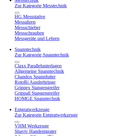
Messtechnik
Zur Kategorie Messtechnik
HG Messstative
Messuhren
Messschieber
Messschrauben
Messgeräte und Lehren
Spanntechnik
Zur Kategorie Spanntechnik
Claxx Parallelunterlagen
Allgemeine Spanntechnik
Chandox Spannfutter
RotoRi Ausdrehringe
Grippex Stangengreifer
Grippall Stangengreifer
HOMGE Spanntechnik
Entgratwerkzeuge
Zur Kategorie Entgratwerkzeuge
VHM Werkzeuge
Shaviv Handentgrater