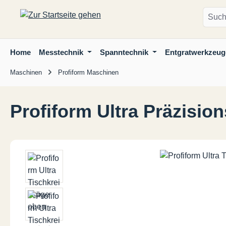
m Hauptinhalt springen
Zur Suche springen
Zur Hauptnavigation springen
Home
Messtechnik
Spanntechnik
Entgratwerkzeug
Maschinen
Profiform Maschinen
Profiform Ultra Präzisio
Bildergalerie überspringen