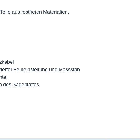
eile aus rostfreien Materialien.
tzkabel
rierter Feineinstellung und Massstab
teil
n des Sägeblattes