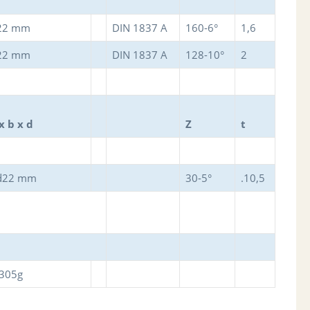
d22 mm
DIN 1837 A
160-6°
1,6
d22 mm
DIN 1837 A
128-10°
2
x b x d
Z
t
 d22 mm
30-5°
.10,5
 305g