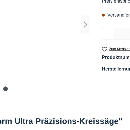
Preis entspric
Versandfert
Produkt 
Zum Merkzett
Produktnum
Herstellern
orm Ultra Präzisions-Kreissäge"