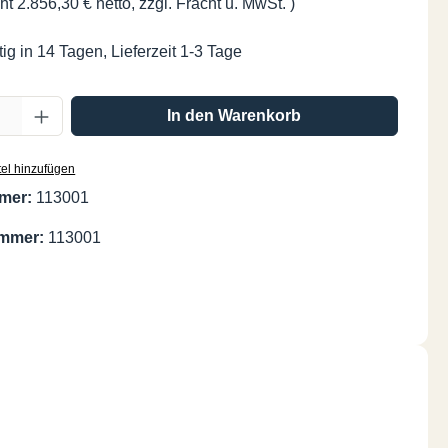
ht 2.856,30 € netto, zzgl. Fracht u. MwSt. )
ig in 14 Tagen, Lieferzeit 1-3 Tage
Anzahl: Gib den gewünschten Wert ein oder
In den Warenkorb
el hinzufügen
mer:
113001
ummer:
113001