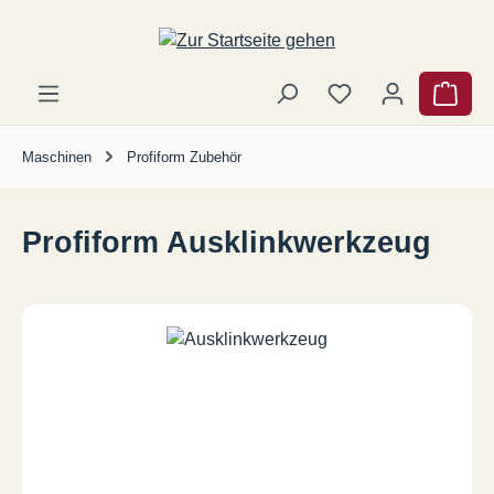
Zum Hauptinhalt springen
Ware
Maschinen
Profiform Zubehör
Profiform Ausklinkwerkzeug
Bildergalerie überspringen