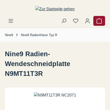
Zum Hauptinhalt springen
Ware
Nine9
Nine9 Radienfräser Typ R
Nine9 Radien-
Wendeschneidplatte
N9MT11T3R
Bildergalerie überspringen