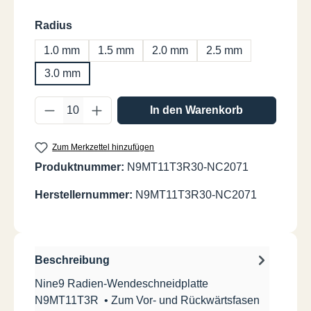
auswählen
Radius
1.0 mm
1.5 mm
2.0 mm
2.5 mm
3.0 mm
Produkt Anzahl: Gib den gewünschten Wer
In den Warenkorb
Zum Merkzettel hinzufügen
Produktnummer:
N9MT11T3R30-NC2071
Herstellernummer:
N9MT11T3R30-NC2071
Beschreibung
Nine9 Radien-Wendeschneidplatte
N9MT11T3R • Zum Vor- und Rückwärtsfasen