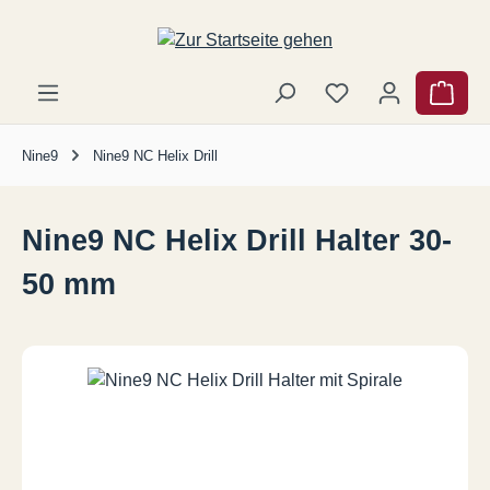
Zum Hauptinhalt springen
Ware
Nine9
Nine9 NC Helix Drill
Nine9 NC Helix Drill Halter 30-
50 mm
Bildergalerie überspringen