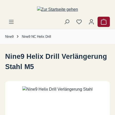
Zum Hauptinhalt springen
Ware
Nine9
Nine9 NC Helix Drill
Nine9 Helix Drill Verlängerung
Stahl M5
Bildergalerie überspringen