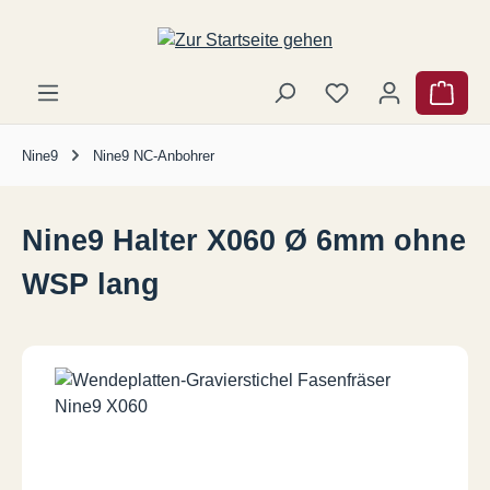
Zum Hauptinhalt springen
Ware
Nine9
Nine9 NC-Anbohrer
Nine9 Halter X060 Ø 6mm ohne
WSP lang
Bildergalerie überspringen