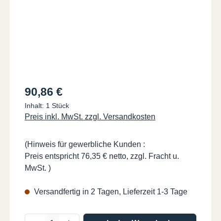
Regulärer Preis:
90,86 €
Inhalt:
1 Stück
Preis inkl. MwSt. zzgl. Versandkosten
(Hinweis für gewerbliche Kunden :
Preis entspricht 76,35 € netto, zzgl. Fracht u.
MwSt. )
Versandfertig in 2 Tagen, Lieferzeit 1-3 Tage
Produkt Anzahl: Gib den gewünschten Wer