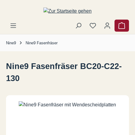
Zum Hauptinhalt springen
Ware
Nine9
Nine9 Fasenfräser
Nine9 Fasenfräser BC20-C22-
130
Bildergalerie überspringen