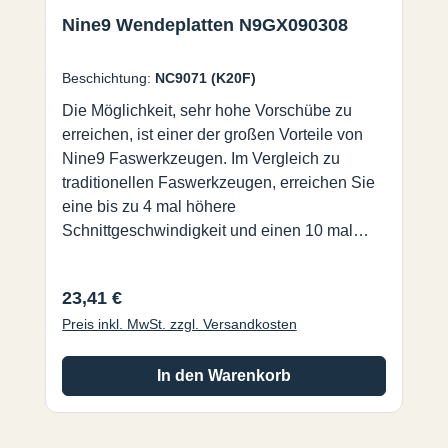
Nine9 Wendeplatten N9GX090308
Beschichtung:
NC9071 (K20F)
Die Möglichkeit, sehr hohe Vorschübe zu
erreichen, ist einer der großen Vorteile von
Nine9 Faswerkzeugen. Im Vergleich zu
traditionellen Faswerkzeugen, erreichen Sie
eine bis zu 4 mal höhere
Schnittgeschwindigkeit und einen 10 mal
höheren Vorschub. Es ist eines der
effizientesten Werkzeuge die es auf dem
Regulärer Preis:
23,41 €
Markt gibt. NC2032:• AlTiN Beschichtung für
Preis inkl. MwSt. zzgl. Versandkosten
eine sehr hohe Standzeit.• Für unlegierte und
legierte Stähle, Gusseisen und vergütete
Stähle bis 56HRC.• Jede
In den Warenkorb
Wendeschneidplatte hat 4 Schneiden.
NC9071: •TiN Beschichtung, sehr scharfe
Schneide zur Herstellung exzellenter