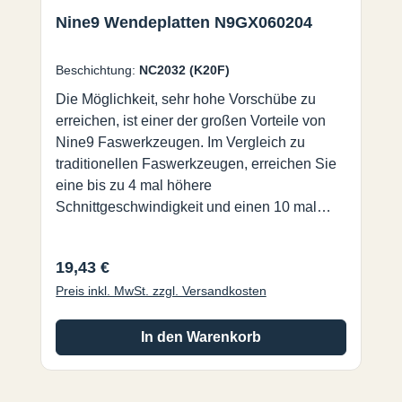
Nine9 Wendeplatten N9GX060204
Beschichtung:
NC2032 (K20F)
Die Möglichkeit, sehr hohe Vorschübe zu
erreichen, ist einer der großen Vorteile von
Nine9 Faswerkzeugen. Im Vergleich zu
traditionellen Faswerkzeugen, erreichen Sie
eine bis zu 4 mal höhere
Schnittgeschwindigkeit und einen 10 mal
höheren Vorschub. Es ist eines der
effizientesten Werkzeuge die es auf dem
Regulärer Preis:
19,43 €
Markt gibt. NC2032:• AlTiN Beschichtung für
Preis inkl. MwSt. zzgl. Versandkosten
eine sehr hohe Standzeit.• Für unlegierte und
legierte Stähle, Gusseisen und vergütete
Stähle bis 56HRC.• Jede
In den Warenkorb
Wendeschneidplatte hat 4 Schneiden.
NC9071: •TiN Beschichtung, sehr scharfe
Schneide zur Herstellung exzellenter