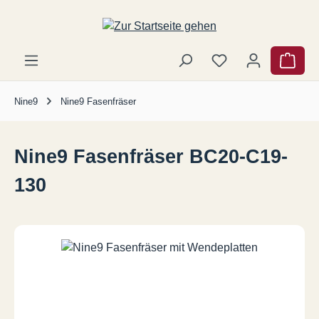
Zum Hauptinhalt springen
Ware
Nine9
Nine9 Fasenfräser
Nine9 Fasenfräser BC20-C19-
130
Bildergalerie überspringen