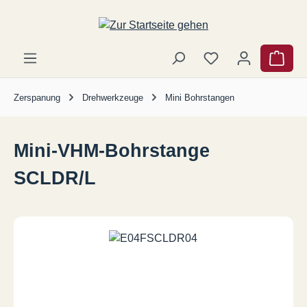
Zum Hauptinhalt springen
Ware
Zerspanung
Drehwerkzeuge
Mini Bohrstangen
Mini-VHM-Bohrstange
SCLDR/L
Bildergalerie überspringen