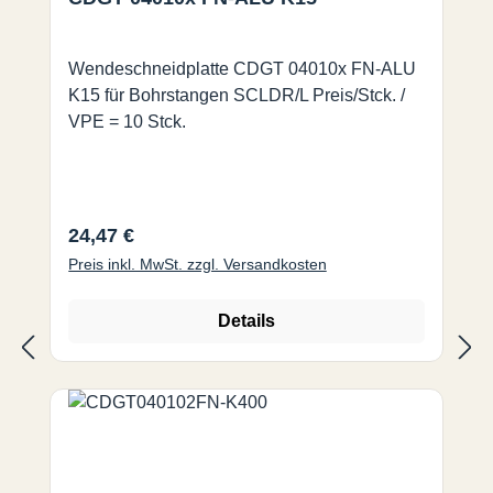
Wendeschneidplatte CDGT 04010x FN-ALU
K15 für Bohrstangen SCLDR/L Preis/Stck. /
VPE = 10 Stck.
Regulärer Preis:
24,47 €
Preis inkl. MwSt. zzgl. Versandkosten
Details