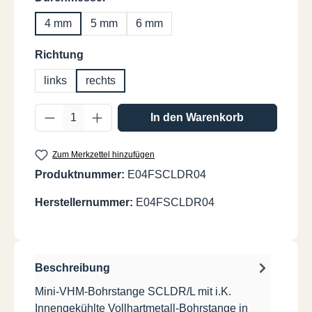
4 mm
5 mm
6 mm
auswählen
Richtung
links
rechts
Produkt Anzahl: Gib den gewünschten Wer
In den Warenkorb
Zum Merkzettel hinzufügen
Produktnummer:
E04FSCLDR04
Herstellernummer:
E04FSCLDR04
Beschreibung
Mini-VHM-Bohrstange SCLDR/L mit i.K.
Innengekühlte Vollhartmetall-Bohrstange in