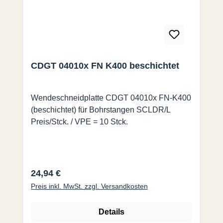
CDGT 04010x FN K400 beschichtet
Wendeschneidplatte CDGT 04010x FN-K400
(beschichtet) für Bohrstangen SCLDR/L
Preis/Stck. / VPE = 10 Stck.
Regulärer Preis:
24,94 €
Preis inkl. MwSt. zzgl. Versandkosten
Details