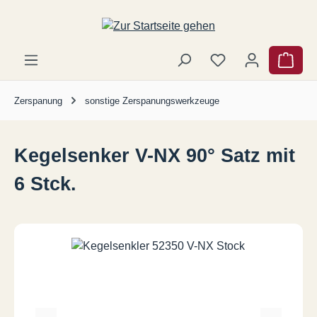
Zum Hauptinhalt springen
Ware
Zerspanung
sonstige Zerspanungswerkzeuge
Kegelsenker V-NX 90° Satz mit
6 Stck.
Bildergalerie überspringen