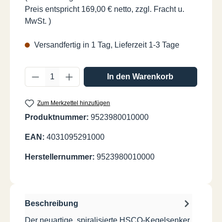
Preis entspricht 169,00 € netto, zzgl. Fracht u.
MwSt. )
Versandfertig in 1 Tag, Lieferzeit 1-3 Tage
Produkt Anzahl: Gib den gewünschten Wer
In den Warenkorb
Zum Merkzettel hinzufügen
Produktnummer:
9523980010000
EAN:
4031095291000
Herstellernummer:
9523980010000
Beschreibung
Der neuartige, spiralisierte HSCO-Kegelsenker