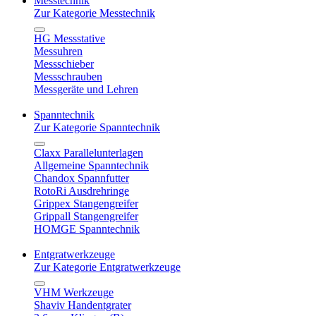
Messtechnik
Zur Kategorie Messtechnik
HG Messstative
Messuhren
Messschieber
Messschrauben
Messgeräte und Lehren
Spanntechnik
Zur Kategorie Spanntechnik
Claxx Parallelunterlagen
Allgemeine Spanntechnik
Chandox Spannfutter
RotoRi Ausdrehringe
Grippex Stangengreifer
Grippall Stangengreifer
HOMGE Spanntechnik
Entgratwerkzeuge
Zur Kategorie Entgratwerkzeuge
VHM Werkzeuge
Shaviv Handentgrater