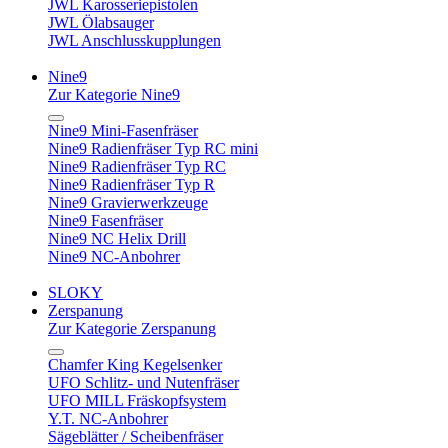
JWL Karosseriepistolen
JWL Ölabsauger
JWL Anschlusskupplungen
Nine9
Zur Kategorie Nine9
Nine9 Mini-Fasenfräser
Nine9 Radienfräser Typ RC mini
Nine9 Radienfräser Typ RC
Nine9 Radienfräser Typ R
Nine9 Gravierwerkzeuge
Nine9 Fasenfräser
Nine9 NC Helix Drill
Nine9 NC-Anbohrer
SLOKY
Zerspanung
Zur Kategorie Zerspanung
Chamfer King Kegelsenker
UFO Schlitz- und Nutenfräser
UFO MILL Fräskopfsystem
Y.T. NC-Anbohrer
Sägeblätter / Scheibenfräser