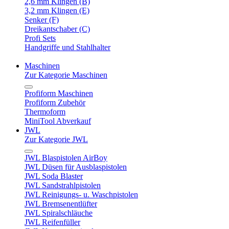
2,6 mm Klingen (B)
3,2 mm Klingen (E)
Senker (F)
Dreikantschaber (C)
Profi Sets
Handgriffe und Stahlhalter
Maschinen
Zur Kategorie Maschinen
Profiform Maschinen
Profiform Zubehör
Thermoform
MiniTool Abverkauf
JWL
Zur Kategorie JWL
JWL Blaspistolen AirBoy
JWL Düsen für Ausblaspistolen
JWL Soda Blaster
JWL Sandstrahlpistolen
JWL Reinigungs- u. Waschpistolen
JWL Bremsenentlüfter
JWL Spiralschläuche
JWL Reifenfüller