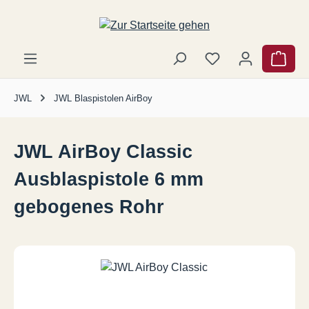
Zum Hauptinhalt springen
Ware
JWL
JWL Blaspistolen AirBoy
JWL AirBoy Classic
Ausblaspistole 6 mm
gebogenes Rohr
Bildergalerie überspringen