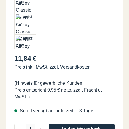
Regulärer Preis:
11,84 €
Preis inkl. MwSt. zzgl. Versandkosten
(Hinweis für gewerbliche Kunden :
Preis entspricht 9,95 € netto, zzgl. Fracht u.
MwSt. )
Sofort verfügbar, Lieferzeit: 1-3 Tage
Produkt Anzahl: Gib den gewünschten Wer