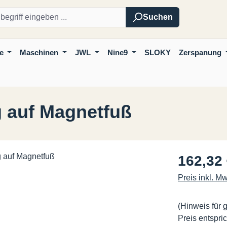
Suchen
e
Maschinen
JWL
Nine9
SLOKY
Zerspanung
g auf Magnetfuß
Regulärer Pre
162,32
Preis inkl. M
(Hinweis für 
Preis entspric