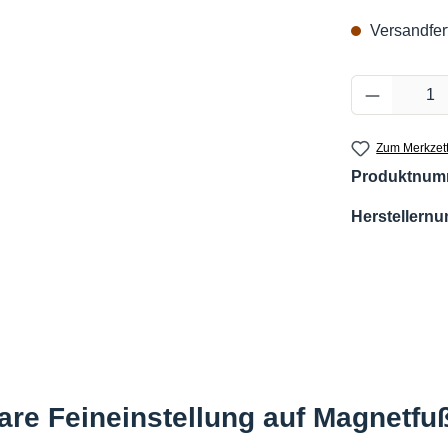
Versandfert
Produkt 
Zum Merkzett
Produktnum
Herstellern
re Feineinstellung auf Magnetfu