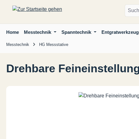
m Hauptinhalt springen
Zur Suche springen
Zur Hauptnavigation springen
Home
Messtechnik
Spanntechnik
Entgratwerkzeug
Messtechnik
HG Messstative
Drehbare Feineinstellun
Bildergalerie überspringen