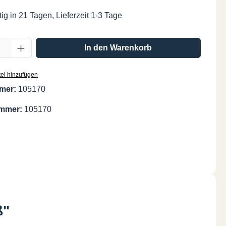
ig in 21 Tagen, Lieferzeit 1-3 Tage
Anzahl: Gib den gewünschten Wert ein oder
In den Warenkorb
el hinzufügen
mer:
105170
ummer:
105170
ß"