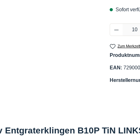
Sofort verfü
Produkt 
Zum Merkzett
Produktnum
EAN:
72900
Herstellern
v Entgraterklingen B10P TiN LINK