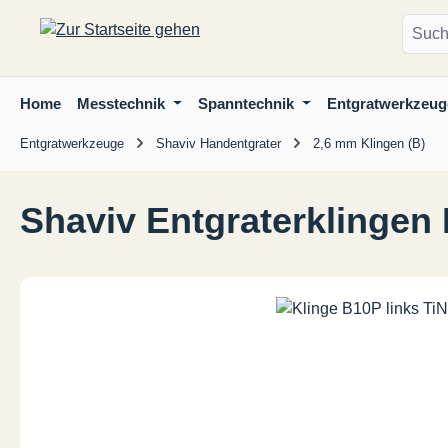
m Hauptinhalt springen
Zur Suche springen
Zur Hauptnavigation springen
Home
Messtechnik
Spanntechnik
Entgratwerkzeug
Entgratwerkzeuge
Shaviv Handentgrater
2,6 mm Klingen (B)
Shaviv Entgraterklingen
Bildergalerie überspringen