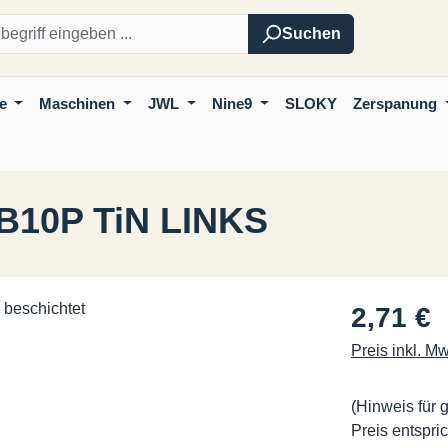
Suchen
e
Maschinen
JWL
Nine9
SLOKY
Zerspanung
 B10P TiN LINKS
Regulärer Pre
2,71 €
Preis inkl. M
(Hinweis für 
Preis entspric