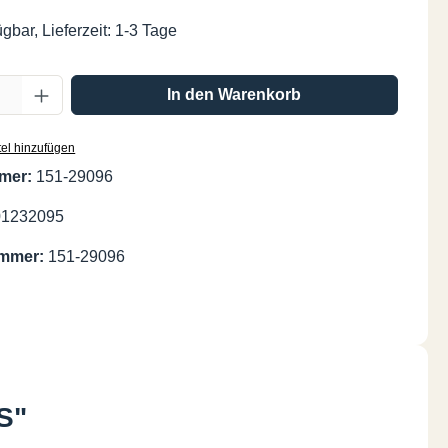
gbar, Lieferzeit: 1-3 Tage
Anzahl: Gib den gewünschten Wert ein oder
In den Warenkorb
el hinzufügen
mer:
151-29096
01232095
ummer:
151-29096
S"