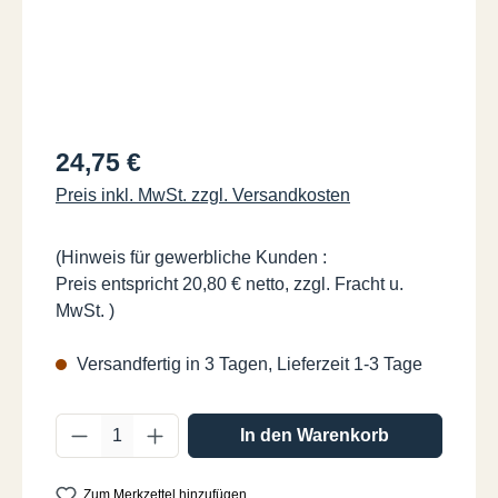
Regulärer Preis:
24,75 €
Preis inkl. MwSt. zzgl. Versandkosten
(Hinweis für gewerbliche Kunden :
Preis entspricht 20,80 € netto, zzgl. Fracht u.
MwSt. )
Versandfertig in 3 Tagen, Lieferzeit 1-3 Tage
Produkt Anzahl: Gib den gewünschten Wer
In den Warenkorb
Zum Merkzettel hinzufügen