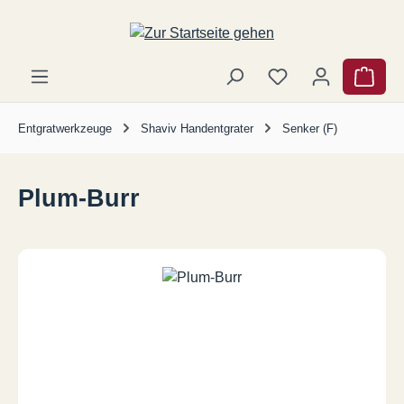
Zum Hauptinhalt springen
Ware
Entgratwerkzeuge
Shaviv Handentgrater
Senker (F)
Plum-Burr
Bildergalerie überspringen