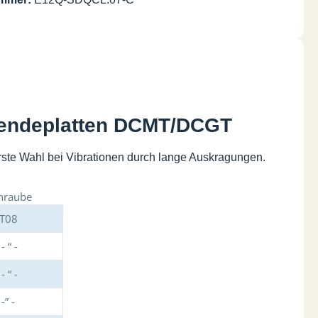
 Wendeplatten DCMT/DCGT
ste Wahl bei Vibrationen durch lange Auskragungen.
hraube
T08
 “ -
 “ -
” -