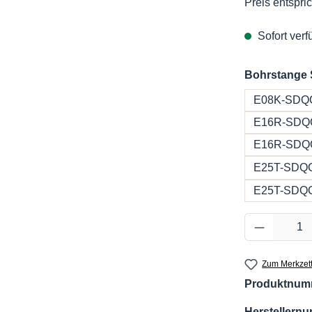
Preis entspric
Sofort verfü
Bohrstange
E08K-SDQ
E16R-SDQ
E16R-SDQ
E25T-SDQ
E25T-SDQ
Produkt 
Zum Merkzett
Produktnum
Herstellern