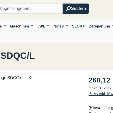
Suchen
e
Maschinen
JWL
Nine9
SLOKY
Zerspanung
. SDQC/L
Regulärer Pre
260,12
Inhalt:
1 Stück
Preis inkl. M
(Hinweis für 