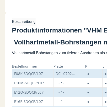
Beschreibung
Produktinformationen "VHM B
Vollhartmetall-Bohrstangen
Vollhartmetall Bohrstangen zum tieferen Ausdrehen als
Bestellnummer
Platte
R
L
E08K-SDQCR/L07
DC.. 0702...
●
●
E10M-SDQCR/L07
- “ -
●
●
E12Q-SDQCR/L07
- “ -
●
●
E16R-SDQCR/L07
- ” -
●
●