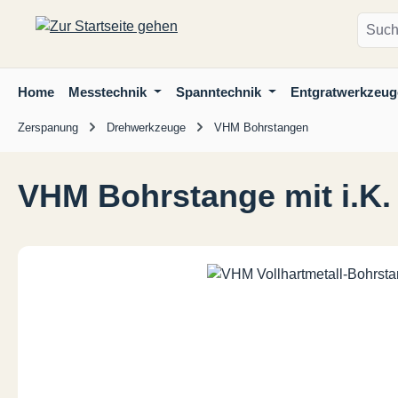
m Hauptinhalt springen
Zur Suche springen
Zur Hauptnavigation springen
Home
Messtechnik
Spanntechnik
Entgratwerkzeug
Zerspanung
Drehwerkzeuge
VHM Bohrstangen
VHM Bohrstange mit i.K
Bildergalerie überspringen