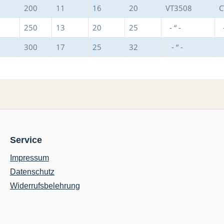
200
11
16
20
VT3508
C
250
13
20
25
- “ -
-
300
17
25
32
- “ -
-
Service
Impressum
Datenschutz
Widerrufsbelehrung