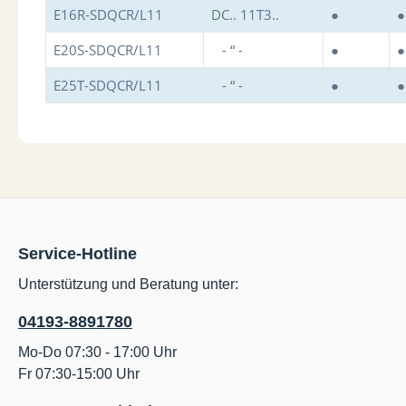
E16R-SDQCR/L11
DC.. 11T3..
●
●
E20S-SDQCR/L11
- “ -
●
●
E25T-SDQCR/L11
- “ -
●
●
Service-Hotline
Unterstützung und Beratung unter:
04193-8891780
Mo-Do 07:30 - 17:00 Uhr
Fr 07:30-15:00 Uhr