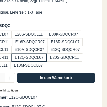
ht 218,59 € netto, zzgl. Fracht u. MwSt. )
gbar, Lieferzeit: 1-3 Tage
auswählen
 SDQC
CL07
E20S-SDQCL11
E08K-SDQCR07
CR11
E16R-SDQCR07
E16R-SDQCL07
CL11
E10M-SDQCR07
E12Q-SDQCR07
CR11
E12Q-SDQCL07
E20S-SDQCR11
CL11
E10M-SDQCL07
Anzahl: Gib den gewünschten Wert ein oder
In den Warenkorb
el hinzufügen
mer:
E12Q-SDQCL07
ummer:
E12Q-SDQCL.07-C