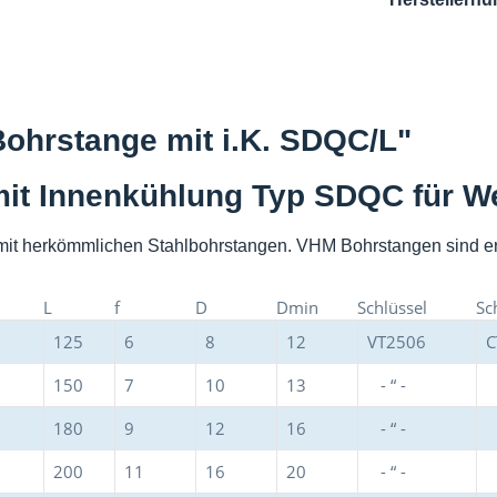
ohrstange mit i.K. SDQC/L"
 mit Innenkühlung Typ SDQC für
 mit herkömmlichen Stahlbohrstangen. VHM Bohrstangen sind er
L
f
D
Dmin
Schlüssel
Sc
125
6
8
12
VT2506
C
150
7
10
13
- “ -
-
180
9
12
16
- “ -
-
200
11
16
20
- “ -
-