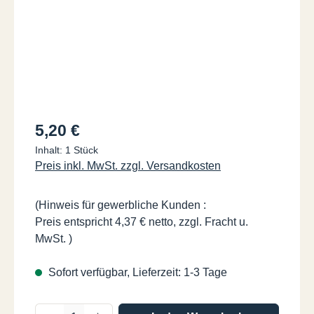
Regulärer Preis:
5,20 €
Inhalt:
1 Stück
Preis inkl. MwSt. zzgl. Versandkosten
(Hinweis für gewerbliche Kunden :
Preis entspricht 4,37 € netto, zzgl. Fracht u.
MwSt. )
Sofort verfügbar, Lieferzeit: 1-3 Tage
Produkt Anzahl: Gib den gewünschten Wer