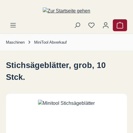
Zum Hauptinhalt springen
Ware
Maschinen
MiniTool Abverkauf
Stichsägeblätter, grob, 10
Stck.
Bildergalerie überspringen