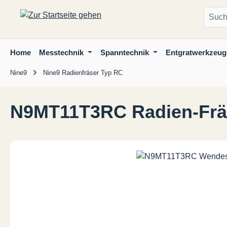
m Hauptinhalt springen
Zur Suche springen
Zur Hauptnavigation springen
Home
Messtechnik
Spanntechnik
Entgratwerkzeug
Nine9
Nine9 Radienfräser Typ RC
N9MT11T3RC Radien-Frä
Bildergalerie überspringen