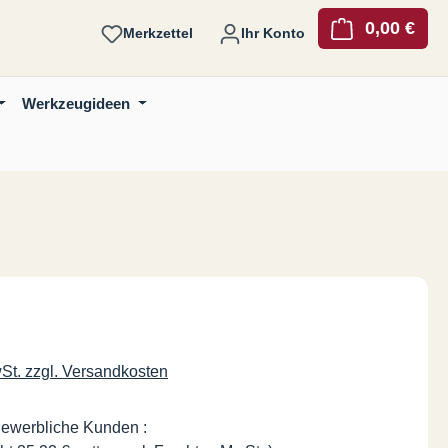
0,00 €
Ware
Merkzettel
Ihr Konto
Werkzeugideen
is:
wSt. zzgl. Versandkosten
gewerbliche Kunden :