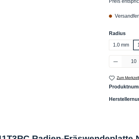
Preis entspric
Versandfert
ausw
Radius
1.0 mm
Produkt 
Zum Merkzett
Produktnum
Herstellern
11T3RC Radien-Fräswendeplatte 