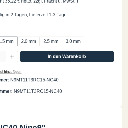
ht 35,22 € netto, zzgl. Fracht u. MwSt. )
ig in 2 Tagen, Lieferzeit 1-3 Tage
ählen
1.5 mm
2.0 mm
2.5 mm
3.0 mm
Anzahl: Gib den gewünschten Wert ein oder
In den Warenkorb
el hinzufügen
mer:
N9MT11T3RC15-NC40
ummer:
N9MT11T3RC15-NC40
NC40 Nine9"