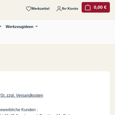
0,00 €
Ware
Merkzettel
Ihr Konto
Werkzeugideen
is:
wSt. zzgl. Versandkosten
gewerbliche Kunden :