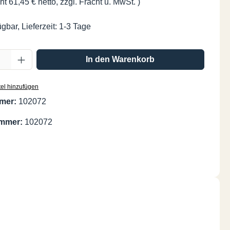
ht 61,45 € netto, zzgl. Fracht u. MwSt. )
gbar, Lieferzeit: 1-3 Tage
Anzahl: Gib den gewünschten Wert ein oder
In den Warenkorb
el hinzufügen
mer:
102072
ummer:
102072