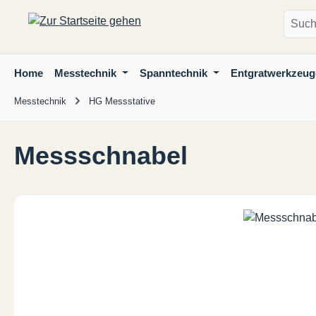
m Hauptinhalt springen
Zur Suche springen
Zur Hauptnavigation springen
Home
Messtechnik
Spanntechnik
Entgratwerkzeug
Messtechnik
HG Messstative
Messschnabel
Bildergalerie überspringen