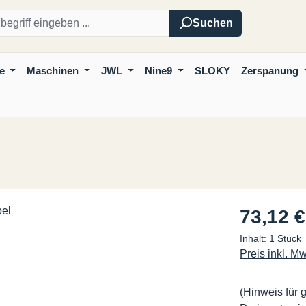
Suchen
e
Maschinen
JWL
Nine9
SLOKY
Zerspanung
Regulärer Pre
73,12 €
Inhalt:
1 Stück
Preis inkl. M
(Hinweis für 