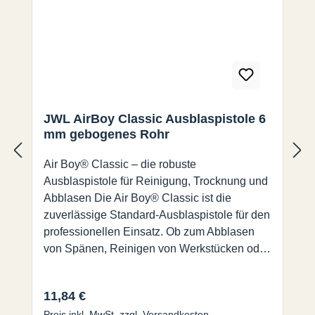
JWL AirBoy Classic Ausblaspistole 6
mm gebogenes Rohr
Air Boy® Classic – die robuste
Ausblaspistole für Reinigung, Trocknung und
Abblasen Die Air Boy® Classic ist die
zuverlässige Standard-Ausblaspistole für den
professionellen Einsatz. Ob zum Abblasen
von Spänen, Reinigen von Werkstücken oder
Trocknen schwer zugänglicher Stellen – die
Air Boy® überzeugt durch ihre Vielseitigkeit,
Regulärer Preis:
11,84 €
Langlebigkeit und einfache Handhabung.
Preis inkl. MwSt. zzgl. Versandkosten