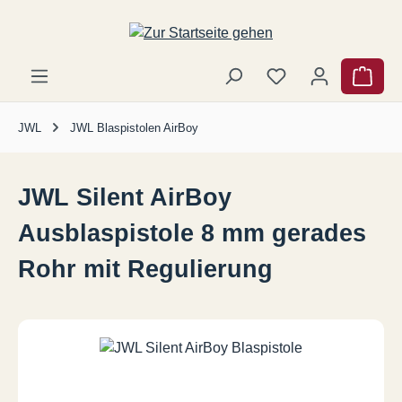
Zum Hauptinhalt springen
Ware
JWL
JWL Blaspistolen AirBoy
JWL Silent AirBoy
Ausblaspistole 8 mm gerades
Rohr mit Regulierung
Bildergalerie überspringen