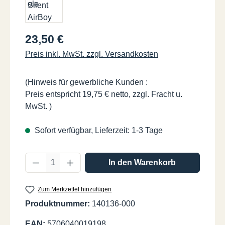
Regulärer Preis:
23,50 €
Preis inkl. MwSt. zzgl. Versandkosten
(Hinweis für gewerbliche Kunden :
Preis entspricht 19,75 € netto, zzgl. Fracht u.
MwSt. )
Sofort verfügbar, Lieferzeit: 1-3 Tage
Produkt Anzahl: Gib den gewünschten Wer
In den Warenkorb
Zum Merkzettel hinzufügen
Produktnummer:
140136-000
EAN:
5706040019198