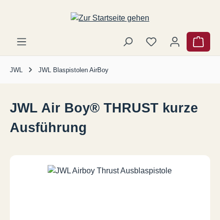
Zum Hauptinhalt springen
Ware
JWL
JWL Blaspistolen AirBoy
JWL Air Boy® THRUST kurze
Ausführung
Bildergalerie überspringen