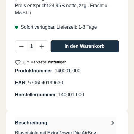
Preis entspricht 24,95 € netto, zzgl. Fracht u.
MwSt. )
Sofort verfügbar, Lieferzeit: 1-3 Tage
Produkt Anzahl: Gib den gewünschten Wer
In den Warenkorb
Zum Merkzettel hinzufügen
Produktnummer:
140001-000
EAN:
5706040199630
Herstellernummer:
140001-000
Beschreibung
Blaspistole mit ExtraPower Die AirBoy